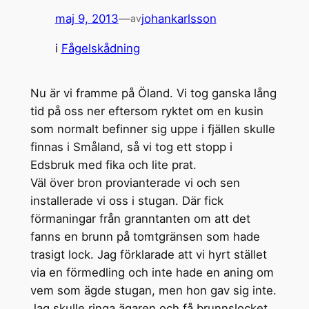
maj 9, 2013
—
johankarlsson
av
i
Fågelskådning
Nu är vi framme på Öland. Vi tog ganska lång
tid på oss ner eftersom ryktet om en kusin
som normalt befinner sig uppe i fjällen skulle
finnas i Småland, så vi tog ett stopp i
Edsbruk med fika och lite prat.
Väl över bron provianterade vi och sen
installerade vi oss i stugan. Där fick
förmaningar från granntanten om att det
fanns en brunn på tomtgränsen som hade
trasigt lock. Jag förklarade att vi hyrt stället
via en förmedling och inte hade en aning om
vem som ägde stugan, men hon gav sig inte.
Jag skulle ringa ägaren och få brunnslocket