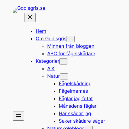
Hoppa
till
innehåll
Hem
Om Godisgris
Minnen från bloggen
ABC för fågelskådare
Kategorier
AIK
Natur
Fågelskådning
Fågelmemes
Fåglar jag fotat
Månadens fåglar
Här skådar jag
Saker skådare säger
Naturskoleblogg