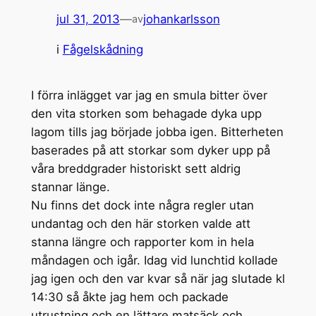
jul 31, 2013
—
johankarlsson
av
i
Fågelskådning
I förra inlägget var jag en smula bitter över
den vita storken som behagade dyka upp
lagom tills jag började jobba igen. Bitterheten
baserades på att storkar som dyker upp på
våra breddgrader historiskt sett aldrig
stannar länge.
Nu finns det dock inte några regler utan
undantag och den här storken valde att
stanna längre och rapporter kom in hela
måndagen och igår. Idag vid lunchtid kollade
jag igen och den var kvar så när jag slutade kl
14:30 så åkte jag hem och packade
utrustning och en lättare matsäck och