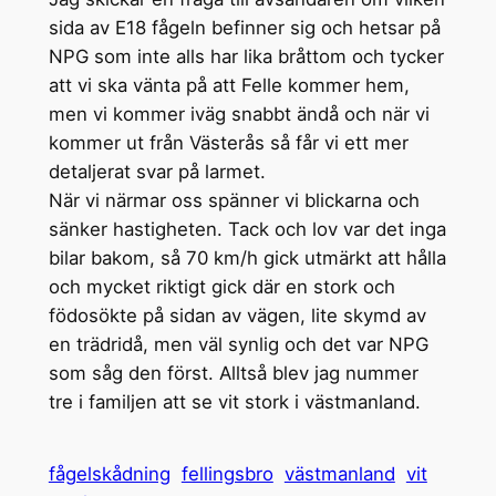
sida av E18 fågeln befinner sig och hetsar på
NPG som inte alls har lika bråttom och tycker
att vi ska vänta på att Felle kommer hem,
men vi kommer iväg snabbt ändå och när vi
kommer ut från Västerås så får vi ett mer
detaljerat svar på larmet.
När vi närmar oss spänner vi blickarna och
sänker hastigheten. Tack och lov var det inga
bilar bakom, så 70 km/h gick utmärkt att hålla
och mycket riktigt gick där en stork och
födosökte på sidan av vägen, lite skymd av
en trädridå, men väl synlig och det var NPG
som såg den först. Alltså blev jag nummer
tre i familjen att se vit stork i västmanland.
fågelskådning
fellingsbro
västmanland
vit