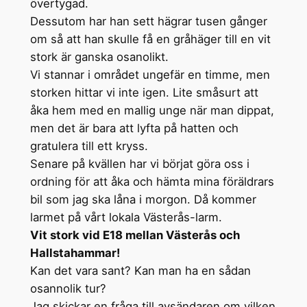
övertygad.
Dessutom har han sett hägrar tusen gånger
om så att han skulle få en gråhäger till en vit
stork är ganska osanolikt.
Vi stannar i området ungefär en timme, men
storken hittar vi inte igen. Lite småsurt att
åka hem med en mallig unge när man dippat,
men det är bara att lyfta på hatten och
gratulera till ett kryss.
Senare på kvällen har vi börjat göra oss i
ordning för att åka och hämta mina föräldrars
bil som jag ska låna i morgon. Då kommer
larmet på vårt lokala Västerås-larm.
Vit stork vid E18 mellan Västerås och
Hallstahammar!
Kan det vara sant? Kan man ha en sådan
osannolik tur?
Jag skickar en fråga till avsändaren om vilken