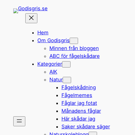
Hoppa
till
innehåll
Hem
Om Godisgris
Minnen från bloggen
ABC för fågelskådare
Kategorier
AIK
Natur
Fågelskådning
Fågelmemes
Fåglar jag fotat
Månadens fåglar
Här skådar jag
Saker skådare säger
Naturskoleblogg