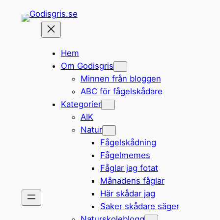
Hoppa
till
innehåll
Hem
Om Godisgris
Minnen från bloggen
ABC för fågelskådare
Kategorier
AIK
Natur
Fågelskådning
Fågelmemes
Fåglar jag fotat
Månadens fåglar
Här skådar jag
Saker skådare säger
Naturskoleblogg