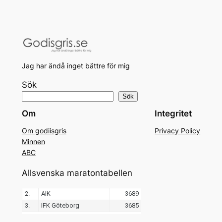
Jag har ändå inget bättre för mig
Sök
Sök
Om
Integritet
Om godiisgris
Privacy Policy
Minnen
ABC
Allsvenska maratontabellen