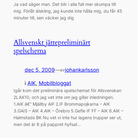
Ja vad säger man. Det blir i alla fall mer skumpa till
mig. Förlåt älskling, jag kunde inte hålla mig, du får 45
minuter till, sen väcker jag dig
Allsvenskt jättepreliminärt
spelschema
dec 5, 2009
—
johankarlsson
av
i
AIK
, 
Mobilbloggat
Igår kom det preliminära spelschemat för Allsvenskan
2LAX10, och jag vet inte om jag gillar inledningen.
1.AIK â€“ Mjällby AIF 2.IF Brommapojkarna – AIK
3.GAIS – AIK 4.AIK – Örebro 5.Gefle IF FF – AIK 6.AIK –
Halmstads BK Nu vet vi inte hur lagens trupper ser ut,
men det är 6 på pappret hyfsat…