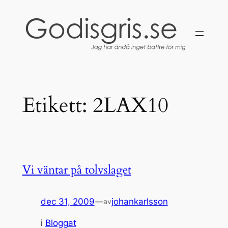
Hoppa
till
innehåll
Etikett:
2LAX10
Vi väntar på tolvslaget
dec 31, 2009
—
johankarlsson
av
i
Bloggat