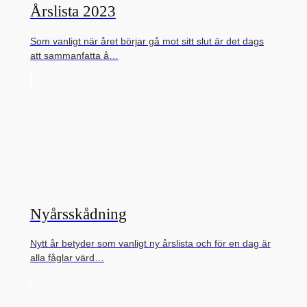
Årslista 2023
Som vanligt när året börjar gå mot sitt slut är det dags
att sammanfatta å…
Nyårsskådning
Nytt år betyder som vanligt ny årslista och för en dag är
alla fåglar värd…