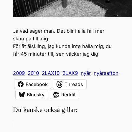
Ja vad säger man. Det blir i alla fall mer
skumpa till mig.
Förlåt älskling, jag kunde inte hålla mig, du
får 45 minuter till, sen väcker jag dig
2009
2010
2LAX10
2LAX9
nyår
nyårsafton
Facebook
Threads
Bluesky
Reddit
Du kanske också gillar: