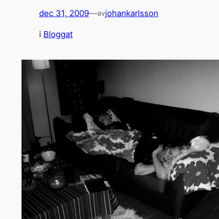
dec 31, 2009
—
johankarlsson
av
i
Bloggat