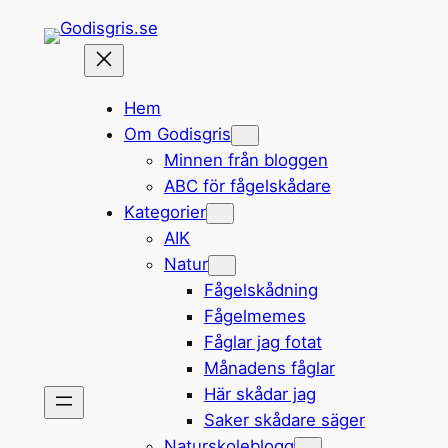
Hoppa
till
innehåll
Hem
Om Godisgris
Minnen från bloggen
ABC för fågelskådare
Kategorier
AIK
Natur
Fågelskådning
Fågelmemes
Fåglar jag fotat
Månadens fåglar
Här skådar jag
Saker skådare säger
Naturskoleblogg