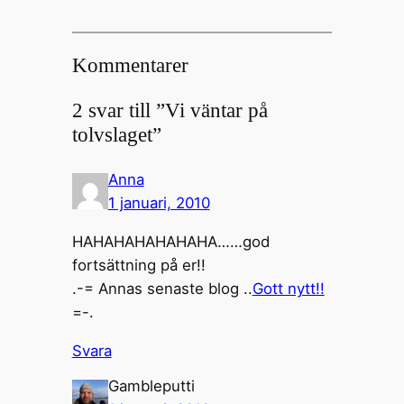
Kommentarer
2 svar till ”Vi väntar på
tolvslaget”
Anna
1 januari, 2010
HAHAHAHAHAHAHA……god
fortsättning på er!!
.-= Annas senaste blog ..
Gott nytt!!
=-.
Svara
Gambleputti