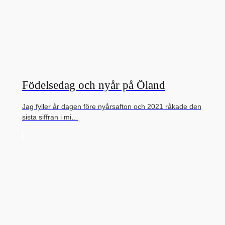
Födelsedag och nyår på Öland
Jag fyller år dagen före nyårsafton och 2021 råkade den
sista siffran i mi…