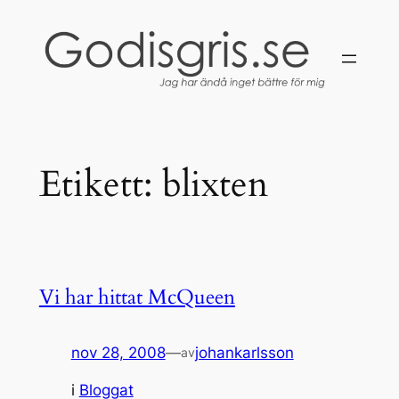
Hoppa
till
innehåll
Etikett:
blixten
Vi har hittat McQueen
nov 28, 2008
—
johankarlsson
av
i
Bloggat