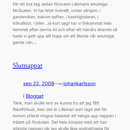
För ett bra tag sedan försvann Lillemans smutsiga
McQueen. Vi har letat överallt, under sängen, i
garderoben, bakom soffan, i bashögtalaren, i
kökslådor, i bilen. Ja kort sagt har vi finkammat hela
hemmet efter denna bil och efter ett halvårs letande så
hade vi gett upp allt hopp om att återse vår smutsige
gamle vän.…
Slutnappat
sep 22, 2008
—
johankarlsson
av
i
Bloggat
Tänk, man skulle rent av kunna tro att jag fått
fiskeförbud, men det är Lilleman som tagit det för
honom ytterst mogna beslutet att hänga upp nappen i
trädet på förskolan. Det hela började med att han
glömde nappen när jag skulle läsa godnattsaga för