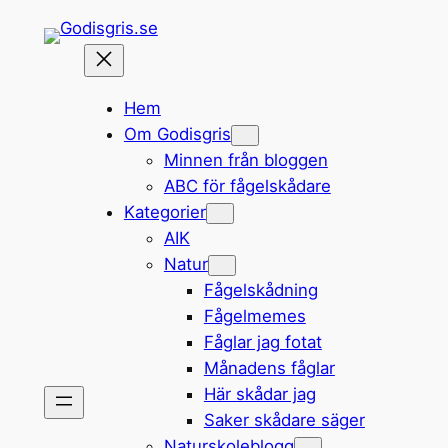
Hoppa
till
innehåll
Hem
Om Godisgris
Minnen från bloggen
ABC för fågelskådare
Kategorier
AIK
Natur
Fågelskådning
Fågelmemes
Fåglar jag fotat
Månadens fåglar
Här skådar jag
Saker skådare säger
Naturskoleblogg