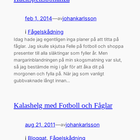
feb 1, 2014
—
johankarlsson
av
i
Fågelskådning
Idag hade jag egentligen inga planer på att titta på
fåglar. Jag skulle skjutsa Felle på fotboll och shoppa
presenter till alla släktingar som fyller år. Men
margarinblandningen på min skogsmatning var slut,
så jag bestämde mig i går för att åka dit på
morgonen och fylla på. När jag som vanligt
gubbvaknade långt innan…
Kalashelg med Fotboll och Fåglar
aug 21, 2011
—
johankarlsson
av
i
Bloggat
, 
Fågelskådning