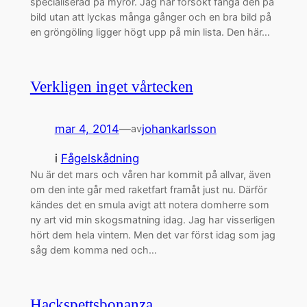
specialiserad på myror. Jag har försökt fånga den på
bild utan att lyckas många gånger och en bra bild på
en gröngöling ligger högt upp på min lista. Den här…
Verkligen inget vårtecken
mar 4, 2014
—
johankarlsson
av
i
Fågelskådning
Nu är det mars och våren har kommit på allvar, även
om den inte går med raketfart framåt just nu. Därför
kändes det en smula avigt att notera domherre som
ny art vid min skogsmatning idag. Jag har visserligen
hört dem hela vintern. Men det var först idag som jag
såg dem komma ned och…
Hackspettsbonanza