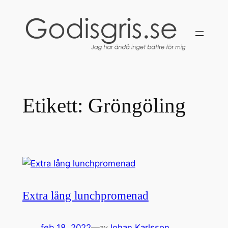
Hoppa
till
innehåll
Etikett:
Gröngöling
Extra lång lunchpromenad
feb 18, 2022
—
Johan Karlsson
av