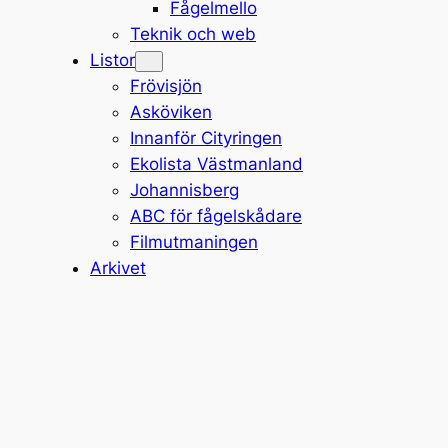
Fågelmello
Teknik och web
Listor
Frövisjön
Asköviken
Innanför Cityringen
Ekolista Västmanland
Johannisberg
ABC för fågelskådare
Filmutmaningen
Arkivet