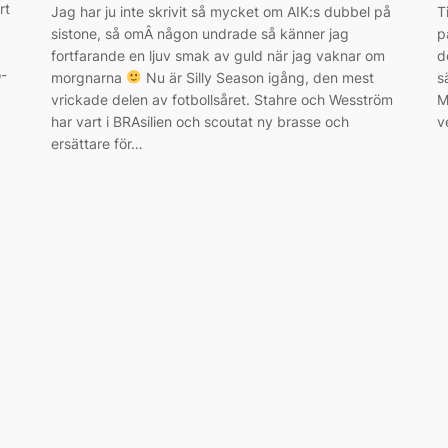
rt
Jag har ju inte skrivit så mycket om AIK:s dubbel på
T
sistone, så omÂ någon undrade så känner jag
p
fortfarande en ljuv smak av guld när jag vaknar om
d
o-
morgnarna
Nu är Silly Season igång, den mest
s
vrickade delen av fotbollsåret. Stahre och Wesström
M
har vart i BRAsilien och scoutat ny brasse och
v
ersättare för…