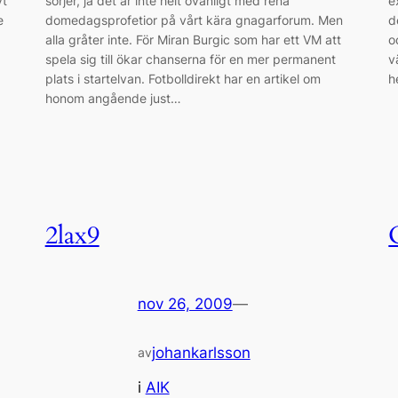
vt
sörjer, ja det är inte helt ovanligt med rena
e
e
domedagsprofetior på vårt kära gnagarforum. Men
d
alla gråter inte. För Miran Burgic som har ett VM att
o
spela sig till ökar chanserna för en mer permanent
v
plats i startelvan. Fotbolldirekt har en artikel om
h
honom angående just…
2lax9
nov 26, 2009
—
johankarlsson
av
i
AIK