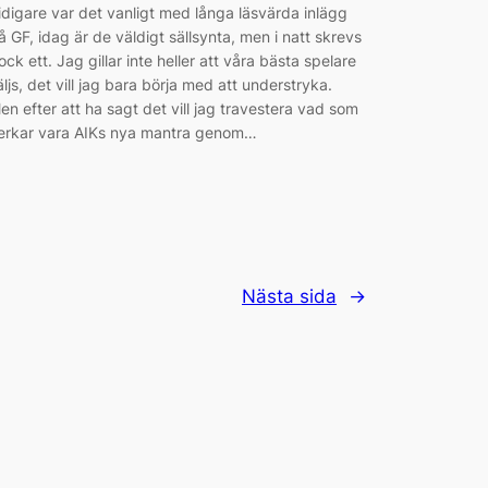
idigare var det vanligt med långa läsvärda inlägg
å GF, idag är de väldigt sällsynta, men i natt skrevs
ock ett. Jag gillar inte heller att våra bästa spelare
äljs, det vill jag bara börja med att understryka.
en efter att ha sagt det vill jag travestera vad som
erkar vara AIKs nya mantra genom…
Nästa sida
→