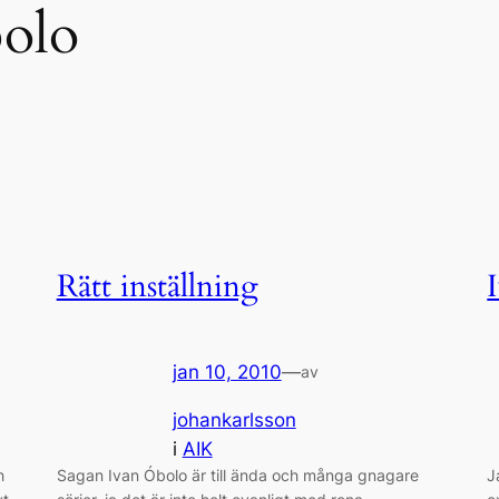
olo
Rätt inställning
jan 10, 2010
—
av
johankarlsson
i
AIK
h
Sagan Ivan Óbolo är till ända och många gnagare
J