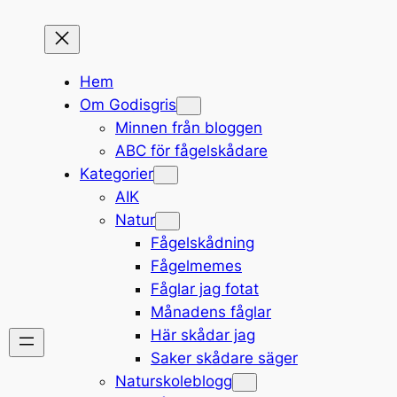
Hem
Om Godisgris
Minnen från bloggen
ABC för fågelskådare
Kategorier
AIK
Natur
Fågelskådning
Fågelmemes
Fåglar jag fotat
Månadens fåglar
Här skådar jag
Saker skådare säger
Naturskoleblogg