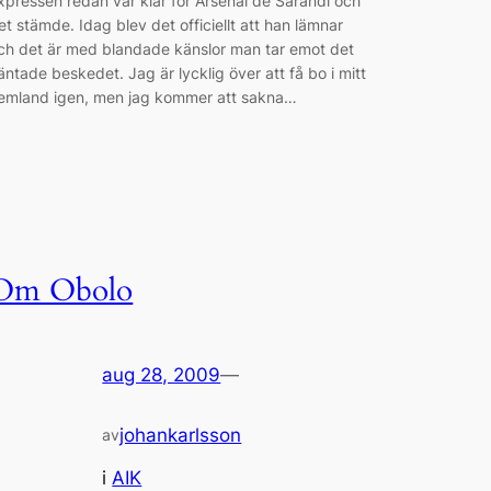
xpressen redan var klar för Arsenal de Sarandi och
et stämde. Idag blev det officiellt att han lämnar
ch det är med blandade känslor man tar emot det
äntade beskedet. Jag är lycklig över att få bo i mitt
emland igen, men jag kommer att sakna…
Om Obolo
aug 28, 2009
—
johankarlsson
av
i
AIK