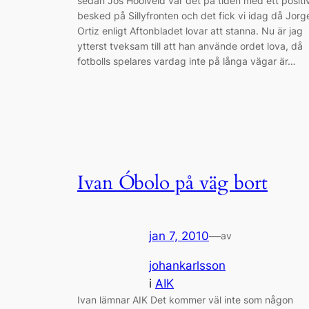
sedan Jos Hooiveld var det på tiden med ett positi
besked på Sillyfronten och det fick vi idag då Jorg
Ortiz enligt Aftonbladet lovar att stanna. Nu är jag
ytterst tveksam till att han använde ordet lova, då
fotbolls spelares vardag inte på långa vägar är…
Ivan Óbolo på väg bort
jan 7, 2010
—
av
johankarlsson
i
AIK
Ivan lämnar AIK Det kommer väl inte som någon