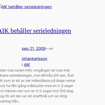
AIK behåller serieledningen
sep 21, 2009
—
av
johankarlsson
i
AIK
eder man serien inför omgången tar man inte
illbaka serieldeningen, man BEHÅLLER den. Året
IK som är ett av det målsnålaste på länge verkar
ock ha fått igång målskytter med en 2-0 seger
ot Häcken sist och en 3-0 seger mot ÖIS idag.
og för att det var ett straffmål och en riktig
judning från…