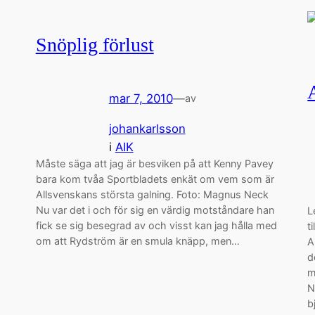
Snöplig förlust
mar 7, 2010
—
av
johankarlsson
i
AIK
Måste säga att jag är besviken på att Kenny Pavey
bara kom tvåa Sportbladets enkät om vem som är
Allsvenskans största galning. Foto: Magnus Neck
Nu var det i och för sig en värdig motståndare han
L
fick se sig besegrad av och visst kan jag hålla med
t
om att Rydström är en smula knäpp, men…
A
d
m
N
b