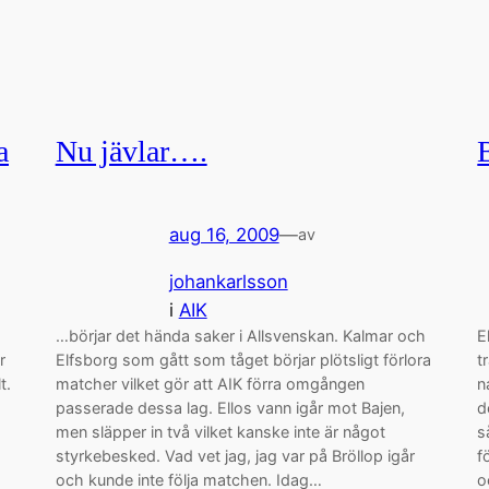
a
Nu jävlar….
aug 16, 2009
—
av
johankarlsson
i
AIK
…börjar det hända saker i Allsvenskan. Kalmar och
E
r
Elfsborg som gått som tåget börjar plötsligt förlora
t
t.
matcher vilket gör att AIK förra omgången
n
passerade dessa lag. Ellos vann igår mot Bajen,
d
men släpper in två vilket kanske inte är något
s
styrkebesked. Vad vet jag, jag var på Bröllop igår
f
och kunde inte följa matchen. Idag…
o