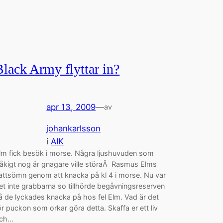
Black Army flyttar in?
apr 13, 2009
—
av
johankarlsson
i
AIK
lm fick besök i morse. Några ljushuvuden som
råkigt nog är gnagare ville störaÂ Rasmus Elms
attsömn genom att knacka på kl 4 i morse. Nu var
et inte grabbarna so tillhörde begåvningsreserven
å de lyckades knacka på hos fel Elm. Vad är det
ör puckon som orkar göra detta. Skaffa er ett liv
ch…