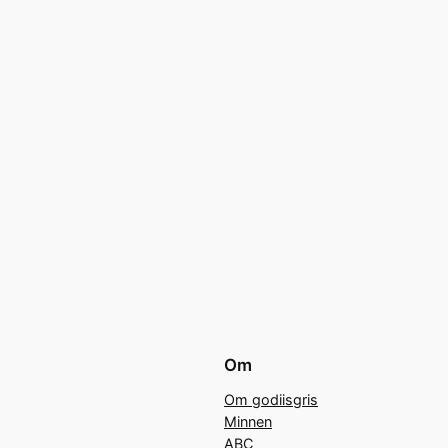
Om
Om godiisgris
Minnen
ABC