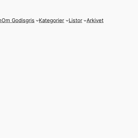
m
Om Godisgris
Kategorier
Listor
Arkivet