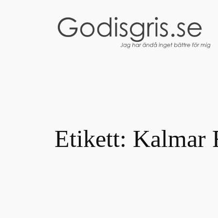
Hoppa
till
innehåll
Etikett:
Kalmar 