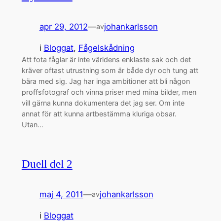
apr 29, 2012
—
johankarlsson
av
i
Bloggat
, 
Fågelskådning
Att fota fåglar är inte världens enklaste sak och det
kräver oftast utrustning som är både dyr och tung att
bära med sig. Jag har inga ambitioner att bli någon
proffsfotograf och vinna priser med mina bilder, men
vill gärna kunna dokumentera det jag ser. Om inte
annat för att kunna artbestämma kluriga obsar.
Utan…
Duell del 2
maj 4, 2011
—
johankarlsson
av
i
Bloggat