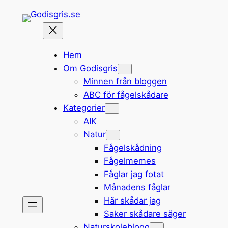
Hoppa
till
innehåll
Hem
Om Godisgris
Minnen från bloggen
ABC för fågelskådare
Kategorier
AIK
Natur
Fågelskådning
Fågelmemes
Fåglar jag fotat
Månadens fåglar
Här skådar jag
Saker skådare säger
Naturskoleblogg