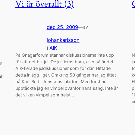
Vi är överallt (3)
dec 25, 2009
—
av
johankarlsson
i
AIK
På Gnagarforum stannar diskussionerna inte upp
N
för att det blir jul. De julifieras bara, eller så är det
j
e
AIK-fierade juldiskussioner som för där. Hittade
t
detta inlägg i går. Omkring 50 gånger har jag tittat
k
är
på Karl-Bertil Jonssons julafton. Men först nu
H
.
upptäckte jag en vimpel ovanför hans säng. Inte är
p
det vilken vimpel som helst…
1
e