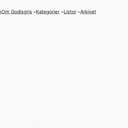
m
Om Godisgris
Kategorier
Listor
Arkivet