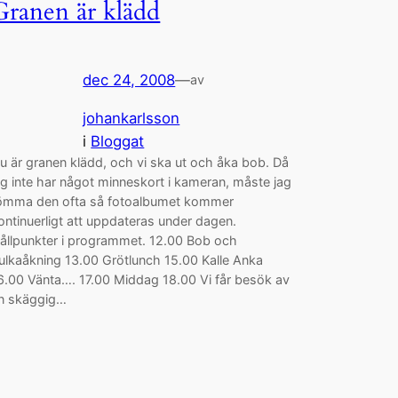
Granen är klädd
dec 24, 2008
—
av
johankarlsson
i
Bloggat
u är granen klädd, och vi ska ut och åka bob. Då
ag inte har något minneskort i kameran, måste jag
ömma den ofta så fotoalbumet kommer
ontinuerligt att uppdateras under dagen.
ållpunkter i programmet. 12.00 Bob och
ulkaåkning 13.00 Grötlunch 15.00 Kalle Anka
6.00 Vänta…. 17.00 Middag 18.00 Vi får besök av
n skäggig…