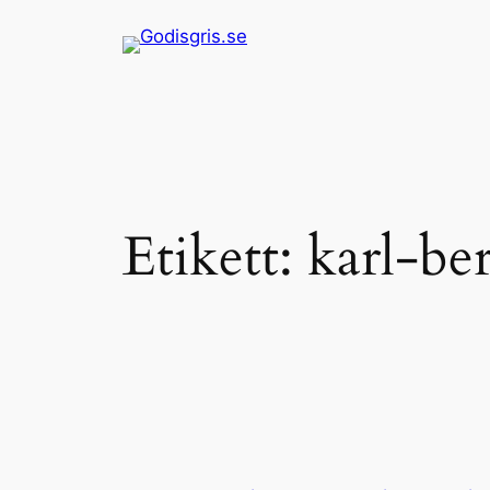
Hoppa
till
innehåll
Etikett:
karl-ber