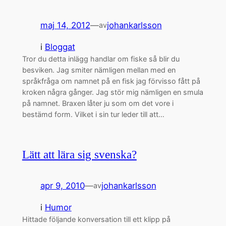
maj 14, 2012
—
johankarlsson
av
i
Bloggat
Tror du detta inlägg handlar om fiske så blir du
besviken. Jag smiter nämligen mellan med en
språkfråga om namnet på en fisk jag förvisso fått på
kroken några gånger. Jag stör mig nämligen en smula
på namnet. Braxen låter ju som om det vore i
bestämd form. Vilket i sin tur leder till att…
Lätt att lära sig svenska?
apr 9, 2010
—
johankarlsson
av
i
Humor
Hittade följande konversation till ett klipp på