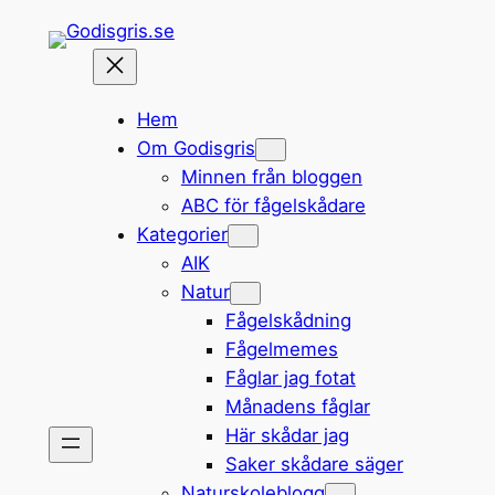
Hoppa
till
innehåll
Hem
Om Godisgris
Minnen från bloggen
ABC för fågelskådare
Kategorier
AIK
Natur
Fågelskådning
Fågelmemes
Fåglar jag fotat
Månadens fåglar
Här skådar jag
Saker skådare säger
Naturskoleblogg