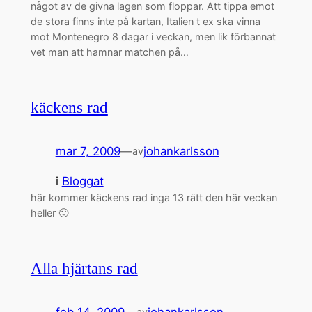
något av de givna lagen som floppar. Att tippa emot
de stora finns inte på kartan, Italien t ex ska vinna
mot Montenegro 8 dagar i veckan, men lik förbannat
vet man att hamnar matchen på…
käckens rad
mar 7, 2009
—
johankarlsson
av
i
Bloggat
här kommer käckens rad inga 13 rätt den här veckan
heller 🙂
Alla hjärtans rad
feb 14, 2009
—
johankarlsson
av