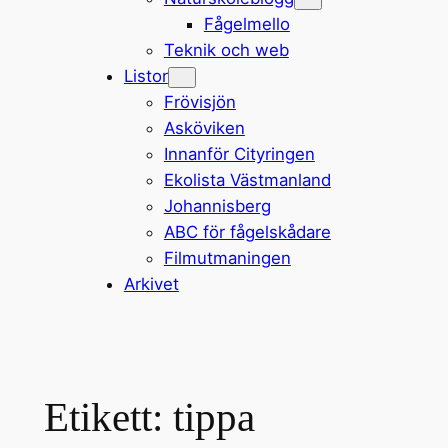
Fågelmello
Teknik och web
Listor
Frövisjön
Asköviken
Innanför Cityringen
Ekolista Västmanland
Johannisberg
ABC för fågelskådare
Filmutmaningen
Arkivet
Etikett:
tippa