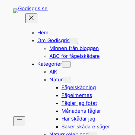
Hoppa
till
innehåll
Hem
Om Godisgris
Minnen från bloggen
ABC för fågelskådare
Kategorier
AIK
Natur
Fågelskådning
Fågelmemes
Fåglar jag fotat
Månadens fåglar
Här skådar jag
Saker skådare säger
Naturskoleblogg