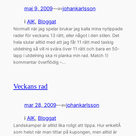
maj 9, 2009
—
johankarlsson
av
i
AIK
, 
Bloggat
Normalt när jag spelar brukar jag kalla mina nytippade
rader för veckans 13 rätt, eller något i den stilen. Det
hela slutar alltid med att jag får 11 rätt med taskig
utdelning så vill ni svära över 11 rätt och bara en 50-
lapp i utdelning ska ni planka min rad. Match 1)
kommentar överflödig –…
Veckans rad
mar 28, 2009
—
johankarlsson
av
i
AIK
, 
Bloggat
Landskamper är alltid lika roligt att tippa. Hur enkeltÂ
som helst när man tittar på kupongen, men alltid är