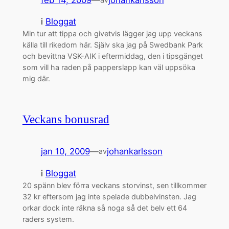
i
Bloggat
Min tur att tippa och givetvis lägger jag upp veckans
källa till rikedom här. Själv ska jag på Swedbank Park
och bevittna VSK-AIK i eftermiddag, den i tipsgänget
som vill ha raden på papperslapp kan väl uppsöka
mig där.
Veckans bonusrad
jan 10, 2009
—
johankarlsson
av
i
Bloggat
20 spänn blev förra veckans storvinst, sen tillkommer
32 kr eftersom jag inte spelade dubbelvinsten. Jag
orkar dock inte räkna så noga så det belv ett 64
raders system.