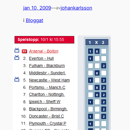
jan 10, 2009
—
johankarlsson
av
i
Bloggat