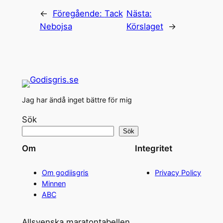
←
Föregående:
Tack
Nästa:
Nebojsa
Körslaget
→
Jag har ändå inget bättre för mig
Sök
Sök
Om
Integritet
Om godiisgris
Privacy Policy
Minnen
ABC
Allsvenska maratontabellen