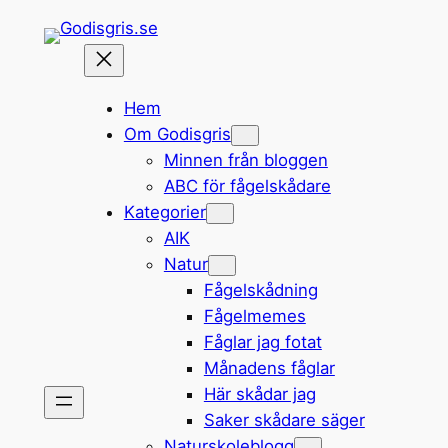
Hoppa
till
innehåll
Hem
Om Godisgris
Minnen från bloggen
ABC för fågelskådare
Kategorier
AIK
Natur
Fågelskådning
Fågelmemes
Fåglar jag fotat
Månadens fåglar
Här skådar jag
Saker skådare säger
Naturskoleblogg