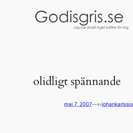
Hoppa
till
innehåll
olidligt spännande
maj 7, 2007
—
johankarlsso
av