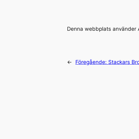
Denna webbplats använder A
←
Föregående:
Stackars B