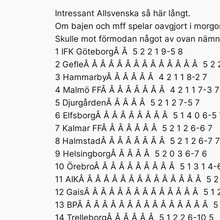
Intressant Allsvenska så här långt.
Om bajen och mff spelar oavgjort i morgon
Skulle mot förmodan något av ovan nämnda
1 IFK GöteborgÂ Â 5 2 2 1 9-5 8
2 GefleÂ Â Â Â Â Â Â Â Â Â Â Â Â Â 5 2 2
3 HammarbyÂ Â Â Â Â Â 4 2 1 1 8-2 7
4 Malmö FFÂ Â Â Â Â Â Â Â 4 2 1 1 7-3 7
5 DjurgårdenÂ Â Â Â Â 5 2 1 2 7-5 7
6 ElfsborgÂ Â Â Â Â Â Â Â Â 5 1 4 0 6-5 
7 Kalmar FFÂ Â Â Â Â Â Â 5 2 1 2 6-6 7
8 HalmstadÂ Â Â Â Â Â Â Â 5 2 1 2 6-7 7
9 HelsingborgÂ Â Â Â Â 5 2 0 3 6-7 6
10 ÖrebroÂ Â Â Â Â Â Â Â Â Â 5 1 3 1 4-
11 AIKÂ Â Â Â Â Â Â Â Â Â Â Â Â Â Â 5 2
12 GaisÂ Â Â Â Â Â Â Â Â Â Â Â Â Â 5 1 
13 BPÂ Â Â Â Â Â Â Â Â Â Â Â Â Â Â Â 5 
14 TrelleborgÂ Â Â Â Â Â 5 1 2 2 6-10 5