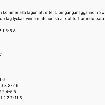
 kommer alla lagen att efter 5 omgångar ligga inom 3p v
 lag lyckas vinna matchen så är det fortfarande bara 
 1 5-5 8
7
6 6
 0 3 3-7 6
2 2 4-5 5
1 2 2 7-11 5