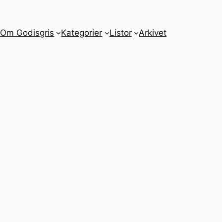
m
Om Godisgris
Kategorier
Listor
Arkivet