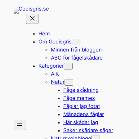
Hoppa
till
innehåll
Hem
Om Godisgris
Minnen från bloggen
ABC för fågelskådare
Kategorier
AIK
Natur
Fågelskådning
Fågelmemes
Fåglar jag fotat
Månadens fåglar
Här skådar jag
Saker skådare säger
Naturskoleblogg