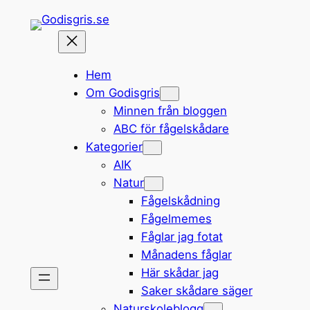
Hoppa
till
innehåll
Hem
Om Godisgris
Minnen från bloggen
ABC för fågelskådare
Kategorier
AIK
Natur
Fågelskådning
Fågelmemes
Fåglar jag fotat
Månadens fåglar
Här skådar jag
Saker skådare säger
Naturskoleblogg