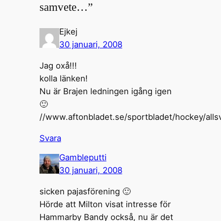
samvete…”
Ejkej
30 januari, 2008
Jag oxå!!!
kolla länken!
Nu är Brajen ledningen igång igen
🙂
//www.aftonbladet.se/sportbladet/hockey/alls
Svara
Gambleputti
30 januari, 2008
sicken pajasförening 🙂
Hörde att Milton visat intresse för
Hammarby Bandy också, nu är det