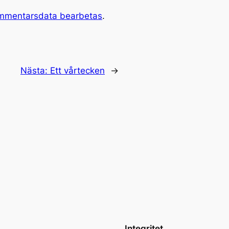
ommentarsdata bearbetas
.
Nästa:
Ett vårtecken
→
Integritet