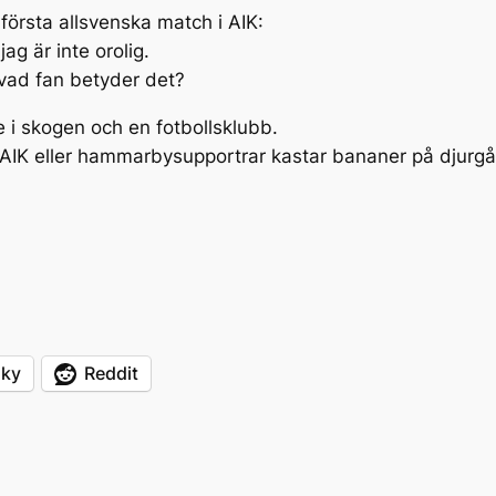
första allsvenska match i AIK:
ag är inte orolig.
 vad fan betyder det?
e i skogen och en fotbollsklubb.
 AIK eller hammarbysupportrar kastar bananer på djurgå
sky
Reddit