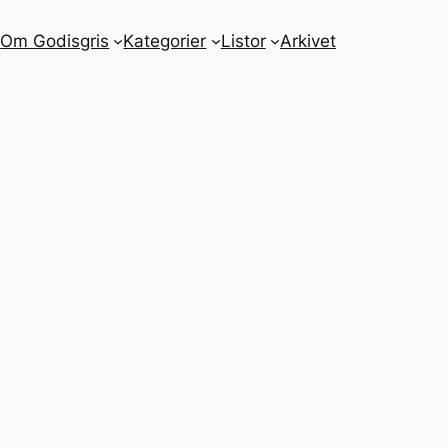
m
Om Godisgris
Kategorier
Listor
Arkivet