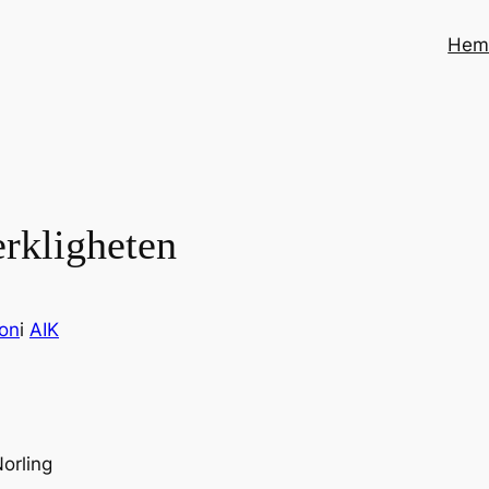
He
erkligheten
son
i
AIK
orling