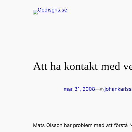
Hoppa
till
innehåll
Att ha kontakt med v
mar 31, 2008
—
johankarls
av
Mats Olsson har problem med att förstå N