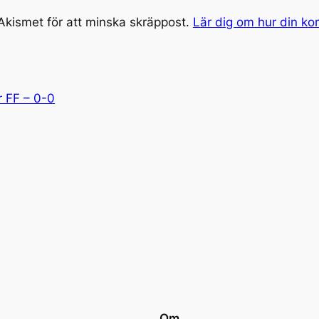
kismet för att minska skräppost.
Lär dig om hur din k
r FF – 0-0
Om