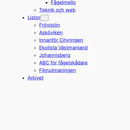
Fågelmello
Teknik och web
Listor
Frövisjön
Asköviken
Innanför Cityringen
Ekolista Västmanland
Johannisberg
ABC för fågelskådare
Filmutmaningen
Arkivet