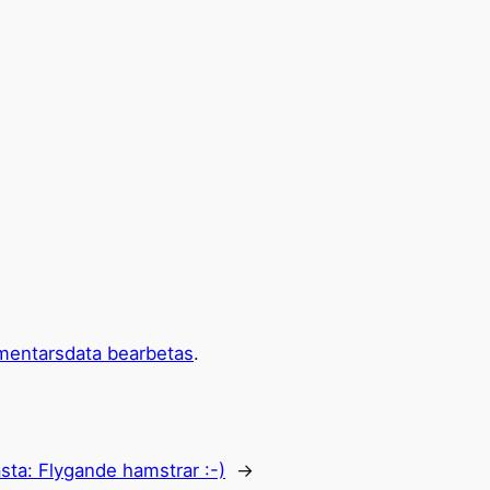
mentarsdata bearbetas
.
sta:
Flygande hamstrar :-)
→