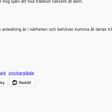
 mig själv att fixa trådlöst nätverk åt dem.
nledning är i närheten och behöver komma åt deras trådlö
ark
snickarglädje
sky
Reddit