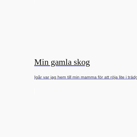
Min gamla skog
Igår var jag hem till min mamma för att röja lite i t