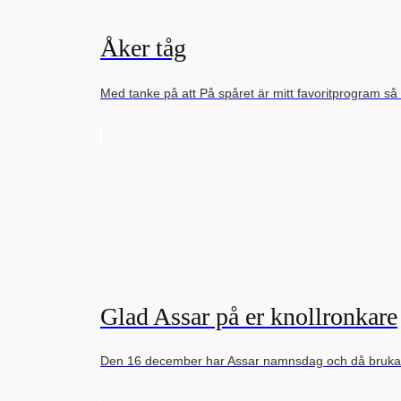
Åker tåg
Med tanke på att På spåret är mitt favoritprogram s
Glad Assar på er knollronkare
Den 16 december har Assar namnsdag och då brukar