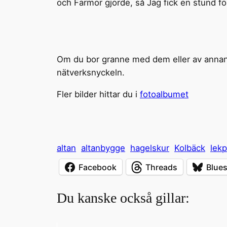
och Farmor gjorde, så Jag fick en stund för
Om du bor granne med dem eller av annan a
nätverksnyckeln.
Fler bilder hittar du i
fotoalbumet
altan
altanbygge
hagelskur
Kolbäck
lekp
Facebook
Threads
Blue
Du kanske också gillar: