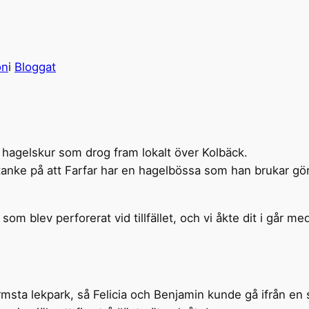
on
i
Bloggat
en hagelskur som drog fram lokalt över Kolbäck.
 tanke på att Farfar har en hagelbössa som han brukar gör
t som blev perforerat vid tillfället, och vi åkte dit i går m
 närmsta lekpark, så Felicia och Benjamin kunde gå ifrån e