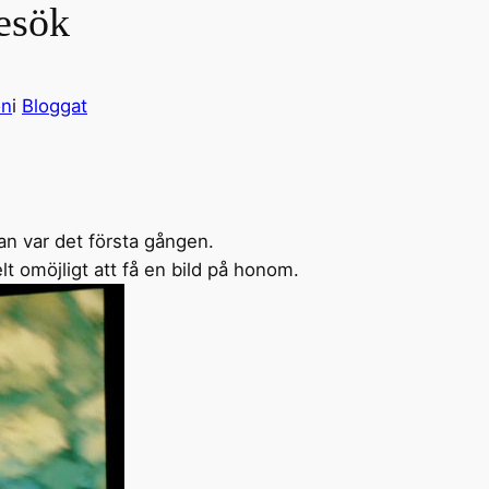
esök
on
i
Bloggat
man var det första gången.
lt omöjligt att få en bild på honom.