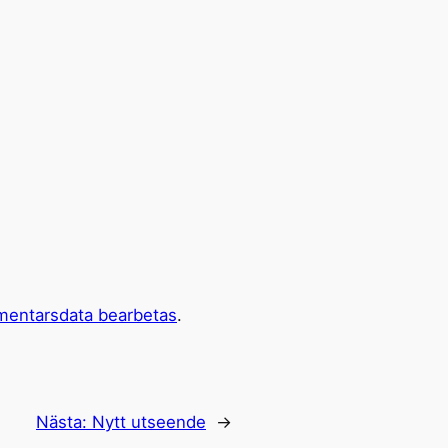
mentarsdata bearbetas
.
Nästa:
Nytt utseende
→