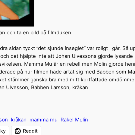
 och ta en bild på filmduken.
a sidan tyckt ”det sjunde inseglet” var roligt i går. Så up
ler och det hjälpte inte att Johan Ulvessons gjorde lysan
svikelsen. Mamma Mu är en rebell men Molin gjorde hen
underade på hur filmen hade artat sig med Babben som Ma
g vilket stämmer ganska bra med mitt kortfattade omdömme.
an Ulvesson, Babben Larsson, kråkan
son
kråkan
mamma mu
Rakel Molin
sky
Reddit