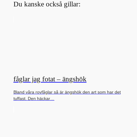
Du kanske också gillar:
fåglar jag fotat – ängshök
Bland våra rovfåglar så är ängshök den art som har det
tuffast. Den häckar…