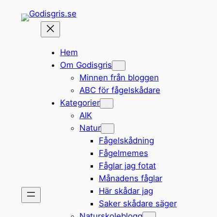
Hoppa
till
innehåll
Hem
Om Godisgris
Minnen från bloggen
ABC för fågelskådare
Kategorier
AIK
Natur
Fågelskådning
Fågelmemes
Fåglar jag fotat
Månadens fåglar
Här skådar jag
Saker skådare säger
Naturskoleblogg