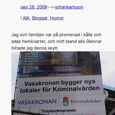
sep 26, 2008
—
johankarlsson
av
i
AIK
, 
Bloggat
, 
Humor
Jag och familjen var på promenad i kålle och
adas hemkvarter, och mitt bland alla Glennar
hittade jag denna skylt.