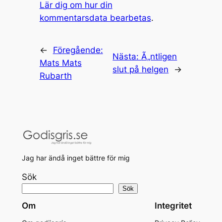
Lär dig om hur din
kommentarsdata bearbetas
.
←
Föregående:
Nästa:
Ã„ntligen
Mats Mats
slut på helgen
→
Rubarth
Jag har ändå inget bättre för mig
Sök
Sök
Om
Integritet