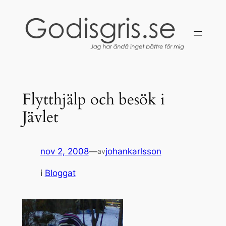
Hoppa
till
innehåll
Flytthjälp och besök i
Jävlet
nov 2, 2008
—
johankarlsson
av
i
Bloggat