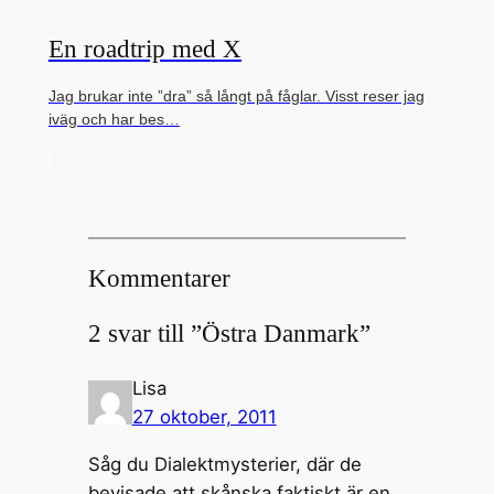
En roadtrip med X
Jag brukar inte ”dra” så långt på fåglar. Visst reser jag
iväg och har bes…
Kommentarer
2 svar till ”Östra Danmark”
Lisa
27 oktober, 2011
Såg du Dialektmysterier, där de
bevisade att skånska faktiskt är en