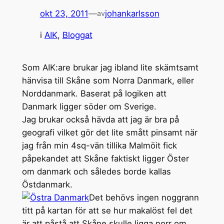
okt 23, 2011
—
johankarlsson
av
i
AIK
, 
Bloggat
Som AIK:are brukar jag ibland lite skämtsamt
hänvisa till Skåne som Norra Danmark, eller
Norddanmark. Baserat på logiken att
Danmark ligger söder om Sverige.
Jag brukar också hävda att jag är bra på
geografi vilket gör det lite smått pinsamt när
jag från min 4sq-vän tillika Malmöit fick
påpekandet att Skåne faktiskt ligger Öster
om danmark och således borde kallas
Östdanmark.
Det behövs ingen noggrann
titt på kartan för att se hur makalöst fel det
är att påstå att Skåne skulle ligga norr om