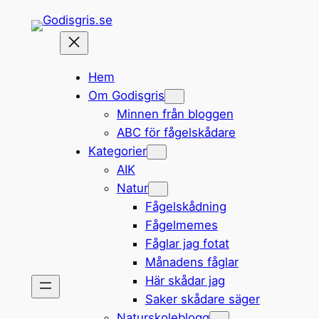
Hoppa
till
innehåll
Hem
Om Godisgris
Minnen från bloggen
ABC för fågelskådare
Kategorier
AIK
Natur
Fågelskådning
Fågelmemes
Fåglar jag fotat
Månadens fåglar
Här skådar jag
Saker skådare säger
Naturskoleblogg