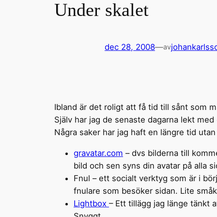
Under skalet
dec 28, 2008
—
johankarlss
av
Ibland är det roligt att få tid till sånt som
Själv har jag de senaste dagarna lekt med
Några saker har jag haft en längre tid uta
gravatar.com
– dvs bilderna till komm
bild och sen syns din avatar på alla s
Fnul – ett socialt verktyg som är i bö
fnulare som besöker sidan. Lite småk
Lightbox
– Ett tillägg jag länge tänkt
Snyggt.