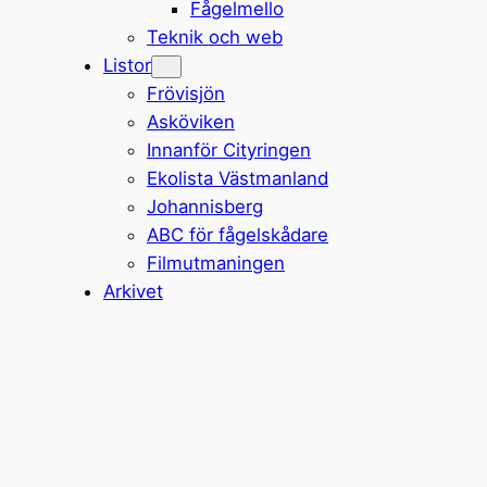
Fågelmello
Teknik och web
Listor
Frövisjön
Asköviken
Innanför Cityringen
Ekolista Västmanland
Johannisberg
ABC för fågelskådare
Filmutmaningen
Arkivet