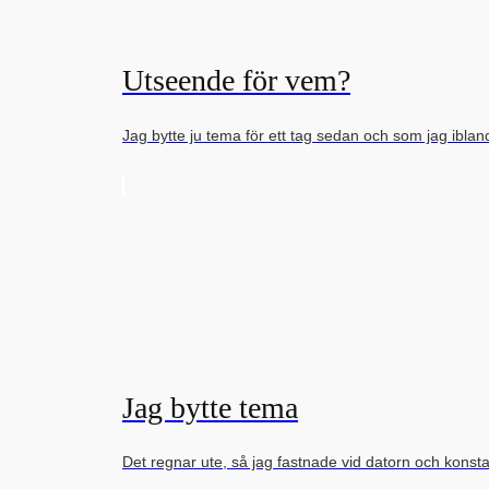
Utseende för vem?
Jag bytte ju tema för ett tag sedan och som jag ibl
Jag bytte tema
Det regnar ute, så jag fastnade vid datorn och konst