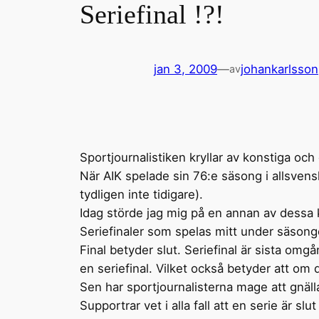
Seriefinal !?!
jan 3, 2009
—
johankarlsson
av
Sportjournalistiken kryllar av konstiga och
När AIK spelade sin 76:e säsong i allsvens
tydligen inte tidigare).
Idag störde jag mig på en annan av dessa kl
Seriefinaler som spelas mitt under säsong
Final betyder slut. Seriefinal är sista om
en seriefinal. Vilket också betyder att om 
Sen har sportjournalisterna mage att gnäll
Supportrar vet i alla fall att en serie är sl