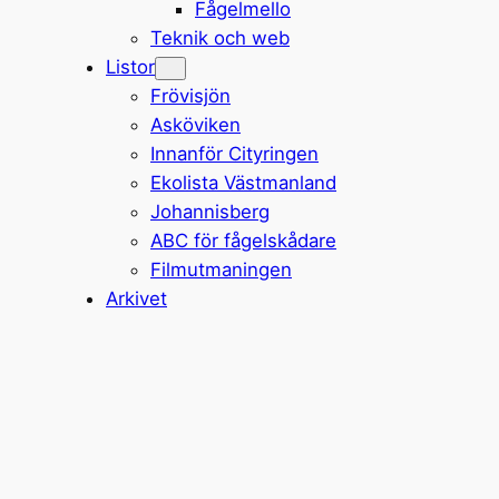
Fågelmello
Teknik och web
Listor
Frövisjön
Asköviken
Innanför Cityringen
Ekolista Västmanland
Johannisberg
ABC för fågelskådare
Filmutmaningen
Arkivet