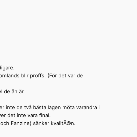
digare.
mlands blir proffs. (För det var de
l de än är.
er inte de två bästa lagen möta varandra i
r det inte vara final.
r och Fanzine) sänker kvalitÃ©n.