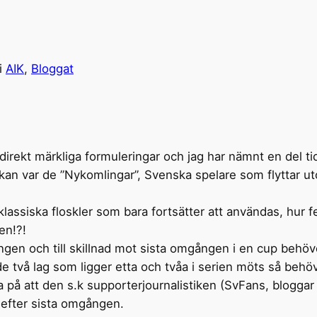
i
AIK
, 
Bloggat
 direkt märkliga formuleringar och jag har nämnt en del ti
kan var de ”Nykomlingar”, Svenska spelare som flyttar uto
assiska floskler som bara fortsätter att användas, hur fe
en!?!
gången och till skillnad mot sista omgången i en cup behöv
de två lag som ligger etta och tvåa i serien möts så behöve
a på att den s.k supporterjournalistiken (SvFans, blogga
ut efter sista omgången.