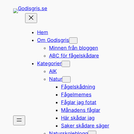
Hoppa
till
innehåll
Hem
Om Godisgris
Minnen från bloggen
ABC för fågelskådare
Kategorier
AIK
Natur
Fågelskådning
Fågelmemes
Fåglar jag fotat
Månadens fåglar
Här skådar jag
Saker skådare säger
Naturskoleblogg