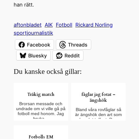
han rätt.
aftonbladet
AIK
Fotboll
Rickard Norling
sportjournalistik
Facebook
Threads
Bluesky
Reddit
Du kanske också gillar:
Tråkig match
fåglar jag fotat –
ängshök
Brorsan messade och
undrade om vi ville gå på
Bland våra rovfåglar så
fotboll med honom. Jag
är ängshök den art som
bruka…
har det tuffast. Den
häckar…
Fotbolls EM