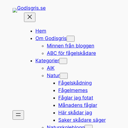
Hoppa
till
innehåll
Hem
Om Godisgris
Minnen från bloggen
ABC för fågelskådare
Kategorier
AIK
Natur
Fågelskådning
Fågelmemes
Fåglar jag fotat
Månadens fåglar
Här skådar jag
Saker skådare säger
Naturskoleblogg