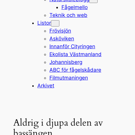
Fågelmello
Teknik och web
Listor
Frövisjön
Asköviken
Innanför Cityringen
Ekolista Västmanland
Johannisberg
ABC för fågelskådare
Filmutmaningen
Arkivet
Aldrig i djupa delen av
bassängen