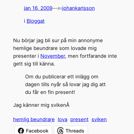
jan 16, 2009
—
johankarlsson
av
i
Bloggat
Nu börjar jag bli sur på min annonyme
hemlige beundrare som lovade mig
presenter i
November
, men fortfarande inte
gett sig till känna.
Om du publicerar ett inlägg om
dagen tills nyår så lovar jag dig att
du får en fin present!
Jag känner mig svikenÂ
hemlig beundrare
lova
present
sviken
Facebook
Threads