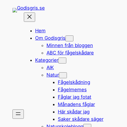
Hoppa
till
innehåll
Hem
Om Godisgris
Minnen från bloggen
ABC för fågelskådare
Kategorier
AIK
Natur
Fågelskådning
Fågelmemes
Fåglar jag fotat
Månadens fåglar
Här skådar jag
Saker skådare säger
Naturskoleblogg