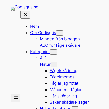
Hoppa
till
innehåll
Hem
Om Godisgris
Minnen från bloggen
ABC för fågelskådare
Kategorier
AIK
Natur
Fågelskådning
Fågelmemes
Fåglar jag fotat
Månadens fåglar
Här skådar jag
Saker skådare säger
Naturskoleblogg