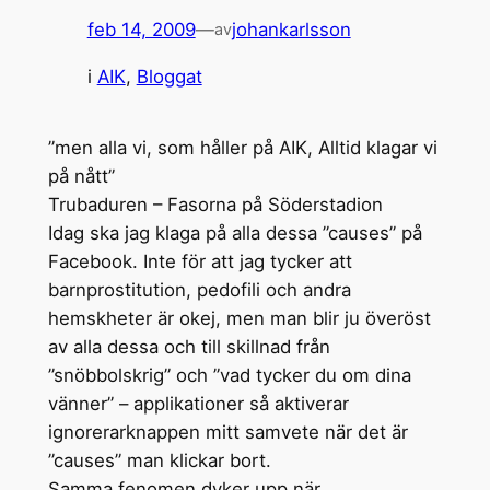
feb 14, 2009
—
johankarlsson
av
i
AIK
, 
Bloggat
”men alla vi, som håller på AIK, Alltid klagar vi
på nått”
Trubaduren – Fasorna på Söderstadion
Idag ska jag klaga på alla dessa ”causes” på
Facebook. Inte för att jag tycker att
barnprostitution, pedofili och andra
hemskheter är okej, men man blir ju överöst
av alla dessa och till skillnad från
”snöbbolskrig” och ”vad tycker du om dina
vänner” – applikationer så aktiverar
ignorerarknappen mitt samvete när det är
”causes” man klickar bort.
Samma fenomen dyker upp när