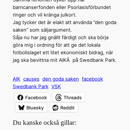
barncanserfonden eller Psoriasisförbundet
ringer och vil kränga julkort.
Jag tycker det är elakt att använda ”den goda
saken” som säljargument.
Såja nu har jag gnällt färdigt och ska börja
göra mig i ordning för att ge det lokala
fotbollslaget ett litet ekonomiskt bidrag, när
jag ska bevittna mit AIKÂ på Swedbank Park.
AIK
causes
den goda saken
facebook
Swedbank Park
VSK
Facebook
Threads
Bluesky
Reddit
Du kanske också gillar: