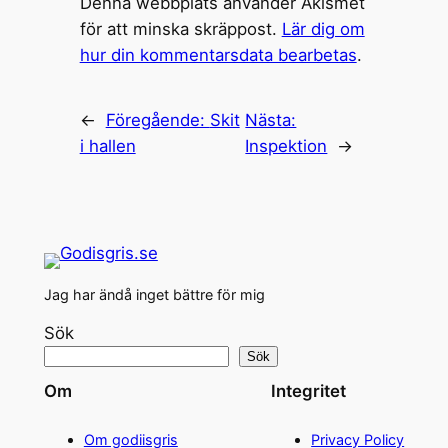
Denna webbplats använder Akismet
för att minska skräppost.
Lär dig om
hur din kommentarsdata bearbetas
.
←
Föregående:
Skit
Nästa:
i hallen
Inspektion
→
Jag har ändå inget bättre för mig
Sök
Sök
Om
Integritet
Om godiisgris
Privacy Policy