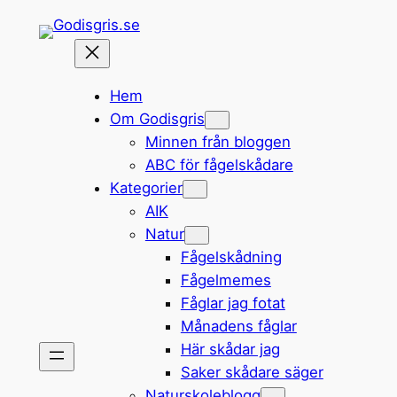
Hoppa
till
innehåll
Hem
Om Godisgris
Minnen från bloggen
ABC för fågelskådare
Kategorier
AIK
Natur
Fågelskådning
Fågelmemes
Fåglar jag fotat
Månadens fåglar
Här skådar jag
Saker skådare säger
Naturskoleblogg