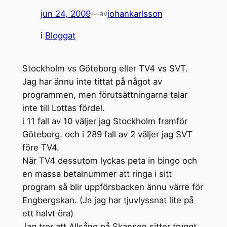
jun 24, 2009
—
johankarlsson
av
i
Bloggat
Stockholm vs Göteborg eller TV4 vs SVT.
Jag har ännu inte tittat på något av
programmen, men förutsättningarna talar
inte till Lottas fördel.
i 11 fall av 10 väljer jag Stockholm framför
Göteborg. och i 289 fall av 2 väljer jag SVT
före TV4.
När TV4 dessutom lyckas peta in bingo och
en massa betalnummer att ringa i sitt
program så blir uppförsbacken ännu värre för
Engbergskan. (Ja jag har tjuvlyssnat lite på
ett halvt öra)
Jag tror att Allsång på Skansen sitter tryggt