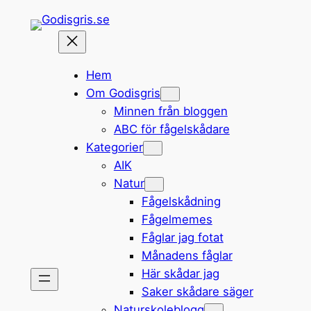
Hoppa
till
innehåll
Hem
Om Godisgris
Minnen från bloggen
ABC för fågelskådare
Kategorier
AIK
Natur
Fågelskådning
Fågelmemes
Fåglar jag fotat
Månadens fåglar
Här skådar jag
Saker skådare säger
Naturskoleblogg