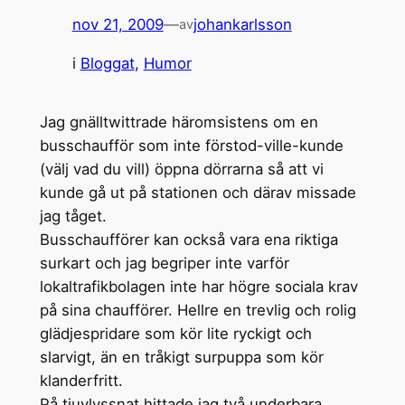
nov 21, 2009
—
johankarlsson
av
i
Bloggat
, 
Humor
Jag gnälltwittrade häromsistens om en
busschaufför som inte förstod-ville-kunde
(välj vad du vill) öppna dörrarna så att vi
kunde gå ut på stationen och därav missade
jag tåget.
Busschaufförer kan också vara ena riktiga
surkart och jag begriper inte varför
lokaltrafikbolagen inte har högre sociala krav
på sina chaufförer. Hellre en trevlig och rolig
glädjespridare som kör lite ryckigt och
slarvigt, än en tråkigt surpuppa som kör
klanderfritt.
På tjuvlyssnat hittade jag två underbara