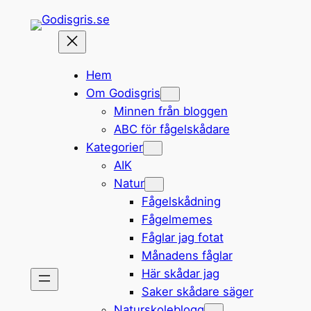
Hoppa
till
innehåll
Hem
Om Godisgris
Minnen från bloggen
ABC för fågelskådare
Kategorier
AIK
Natur
Fågelskådning
Fågelmemes
Fåglar jag fotat
Månadens fåglar
Här skådar jag
Saker skådare säger
Naturskoleblogg