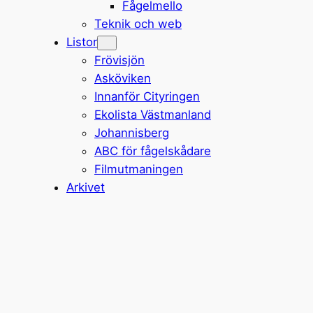
Fågelmello
Teknik och web
Listor
Frövisjön
Asköviken
Innanför Cityringen
Ekolista Västmanland
Johannisberg
ABC för fågelskådare
Filmutmaningen
Arkivet