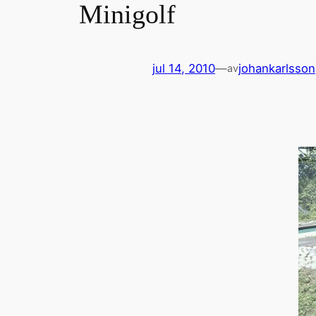
Minigolf
jul 14, 2010
—
johankarlsson
av