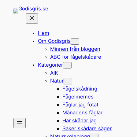
Hoppa
till
innehåll
Hem
Om Godisgris
Minnen från bloggen
ABC för fågelskådare
Kategorier
AIK
Natur
Fågelskådning
Fågelmemes
Fåglar jag fotat
Månadens fåglar
Här skådar jag
Saker skådare säger
Naturskoleblogg