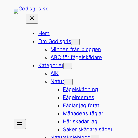
Hoppa
till
innehåll
Hem
Om Godisgris
Minnen från bloggen
ABC för fågelskådare
Kategorier
AIK
Natur
Fågelskådning
Fågelmemes
Fåglar jag fotat
Månadens fåglar
Här skådar jag
Saker skådare säger
Naturskoleblogg