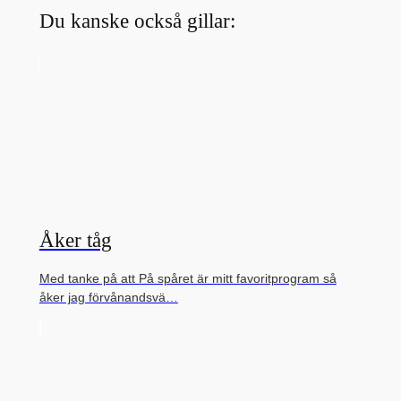
Du kanske också gillar:
Åker tåg
Med tanke på att På spåret är mitt favoritprogram så
åker jag förvånandsvä…