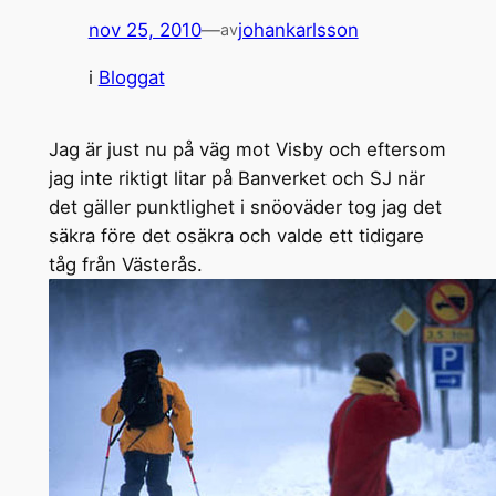
nov 25, 2010
—
johankarlsson
av
i
Bloggat
Jag är just nu på väg mot Visby och eftersom
jag inte riktigt litar på Banverket och SJ när
det gäller punktlighet i snöoväder tog jag det
säkra före det osäkra och valde ett tidigare
tåg från Västerås.