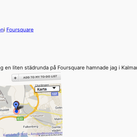
on
i
Foursquare
tog en liten städrunda på Foursquare hamnade jag i Kalmar