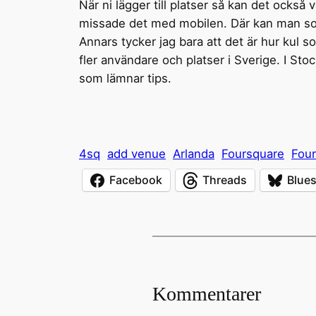
När ni lägger till platser så kan det också
missade det med mobilen. Där kan man som
Annars tycker jag bara att det är hur kul 
fler användare och platser i Sverige. I Sto
som lämnar tips.
4sq
add venue
Arlanda
Foursquare
Four
Facebook
Threads
Blue
Kommentarer