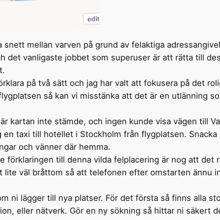
 snett mellan varven på grund av felaktiga adressangive
ch det vanligaste jobbet som superuser är att rätta till des
t.
rklara på två sätt och jag har valt att fokusera på det roli
ygplatsen så kan vi misstänka att det är en utlänning som
 när kartan inte stämde, och ingen kunde visa vägen till
n taxi till hotellet i Stockholm från flygplatsen. Snack
ktingar och vänner där hemma.
örklaringen till denna vilda felplacering är nog att det 
t lite väl bråttom så att telefonen efter omstarten ännu 
 ni lägger till nya platser. För det första så finns alla st
ion, eller nätverk. Gör en ny sökning så hittar ni säkert d