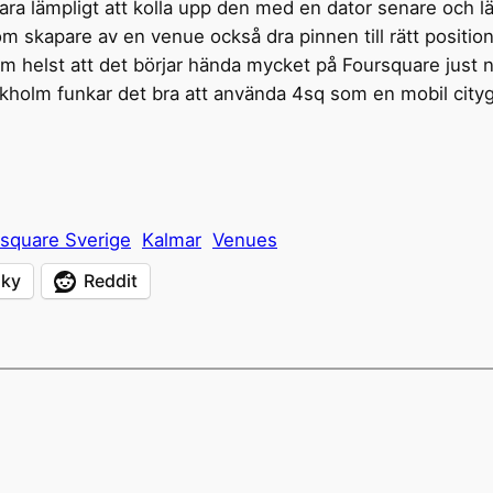
 vara lämpligt att kolla upp den med en dator senare och lä
 skapare av en venue också dra pinnen till rätt positio
som helst att det börjar hända mycket på Foursquare just 
ckholm funkar det bra att använda 4sq som en mobil citygu
square Sverige
Kalmar
Venues
sky
Reddit