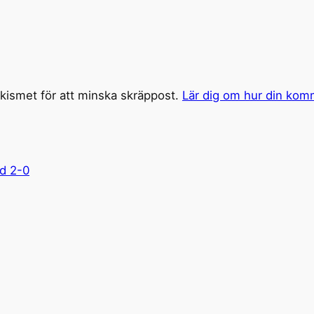
ismet för att minska skräppost.
Lär dig om hur din kom
d 2-0