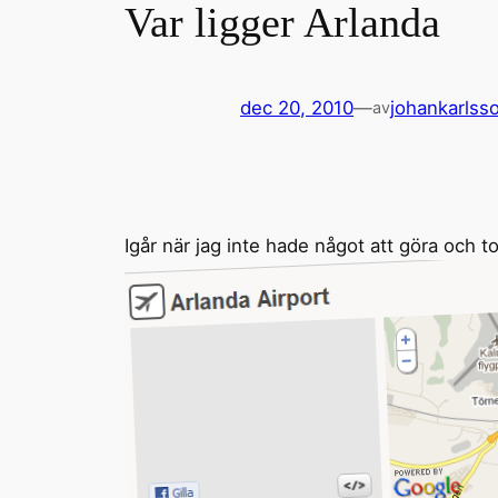
Var ligger Arlanda
dec 20, 2010
—
johankarlss
av
Igår när jag inte hade något att göra och 