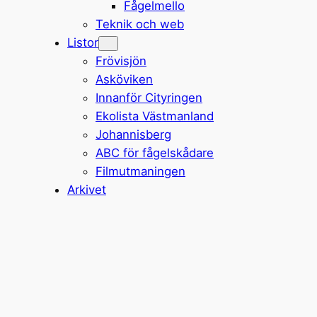
Fågelmello
Teknik och web
Listor
Frövisjön
Asköviken
Innanför Cityringen
Ekolista Västmanland
Johannisberg
ABC för fågelskådare
Filmutmaningen
Arkivet