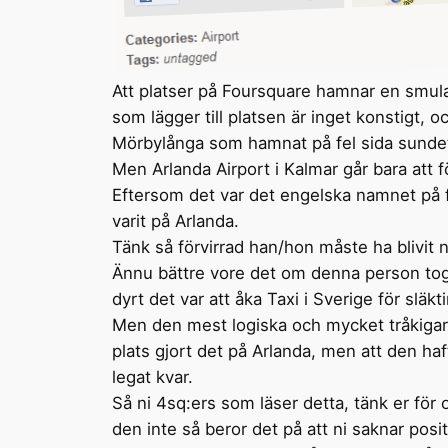
Att platser på Foursquare hamnar en smula
som lägger till platsen är inget konstigt, o
Mörbylånga som hamnat på fel sida sunde
Men Arlanda Airport i Kalmar går bara att fö
Eftersom det var det engelska namnet på fl
varit på Arlanda.
Tänk så förvirrad han/hon måste ha blivit
Ännu bättre vore det om denna person tog e
dyrt det var att åka Taxi i Sverige för slä
Men den mest logiska och mycket tråkigare f
plats gjort det på Arlanda, men att den haf
legat kvar.
Så ni 4sq:ers som läser detta, tänk er för om
den inte så beror det på att ni saknar posit