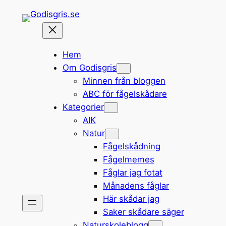
Hoppa
till
innehåll
Hem
Om Godisgris
Minnen från bloggen
ABC för fågelskådare
Kategorier
AIK
Natur
Fågelskådning
Fågelmemes
Fåglar jag fotat
Månadens fåglar
Här skådar jag
Saker skådare säger
Naturskoleblogg