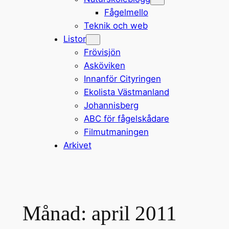
Fågelmello
Teknik och web
Listor
Frövisjön
Asköviken
Innanför Cityringen
Ekolista Västmanland
Johannisberg
ABC för fågelskådare
Filmutmaningen
Arkivet
Månad:
april 2011