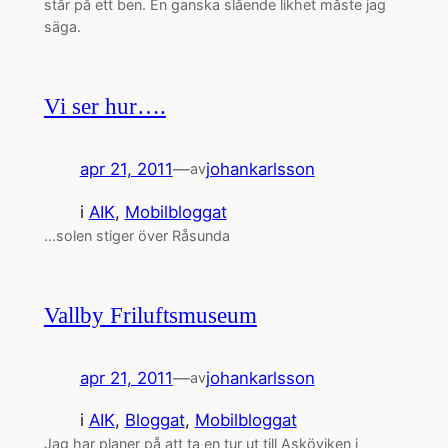
står på ett ben. En ganska slående likhet måste jag
säga.
Vi ser hur….
apr 21, 2011
—
johankarlsson
av
i
AIK
, 
Mobilbloggat
…solen stiger över Råsunda
Vallby Friluftsmuseum
apr 21, 2011
—
johankarlsson
av
i
AIK
, 
Bloggat
, 
Mobilbloggat
Jag har planer på att ta en tur ut till Asköviken i