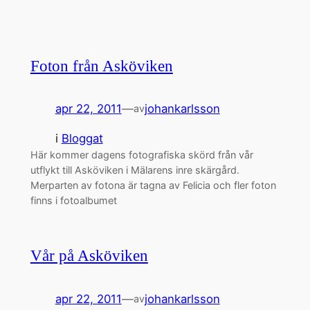
Foton från Asköviken
apr 22, 2011
—
johankarlsson
av
i
Bloggat
Här kommer dagens fotografiska skörd från vår
utflykt till Asköviken i Mälarens inre skärgård.
Merparten av fotona är tagna av Felicia och fler foton
finns i fotoalbumet
Vår på Asköviken
apr 22, 2011
—
johankarlsson
av