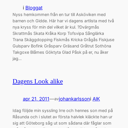
i
Bloggat
Nyss hemkommen från en tur till Asköviken med
barnen och Gidde. Här har vi dagens artlista med två
nya kryss för min del vilket är kul. ?Dvärgmås
Skrattmås Skata Kråka Korp Tofsvipa Sånglärka
Trana Skäggdopping Fiskmås Kricka Grågås Fiskjuse
Gulsparv Bofink Gråsparv Gräsand Gråtrut Sothöna
Takgoxe Blåmes Göktyta Glad Påsk på er, nu åker
jag…
Dagens Look alike
apr 21, 2011
—
johankarlsson
i
AIK
av
Idag följde min syssling Irre och hennes son med på
Råsunda och i slutet av första halvlek kläckte han ur
sig att Göteborg såg ut som sådana där fåglar som