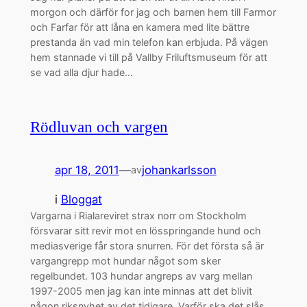
morgon och därför for jag och barnen hem till Farmor
och Farfar för att låna en kamera med lite bättre
prestanda än vad min telefon kan erbjuda. På vägen
hem stannade vi till på Vallby Friluftsmuseum för att
se vad alla djur hade…
Rödluvan och vargen
apr 18, 2011
—
johankarlsson
av
i
Bloggat
Vargarna i Rialareviret strax norr om Stockholm
försvarar sitt revir mot en lösspringande hund och
mediasverige får stora snurren. För det första så är
vargangrepp mot hundar något som sker
regelbundet. 103 hundar angreps av varg mellan
1997-2005 men jag kan inte minnas att det blivit
någon riksnyhet av det tidigare. Varför ska det slås…