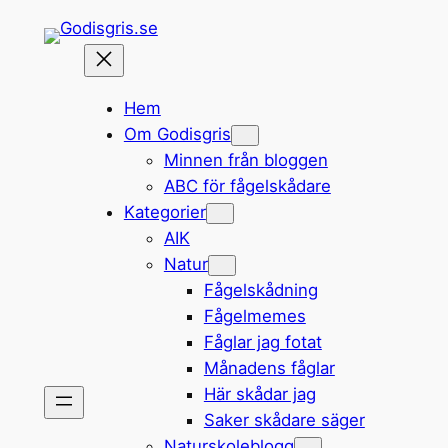
Hoppa
till
innehåll
Hem
Om Godisgris
Minnen från bloggen
ABC för fågelskådare
Kategorier
AIK
Natur
Fågelskådning
Fågelmemes
Fåglar jag fotat
Månadens fåglar
Här skådar jag
Saker skådare säger
Naturskoleblogg