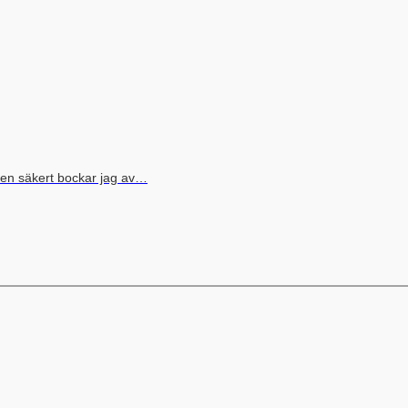
men säkert bockar jag av…