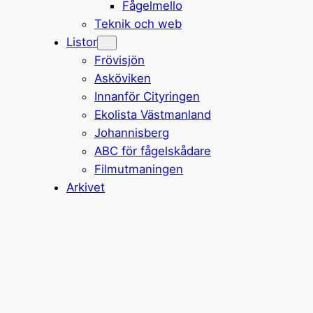
Fågelmello
Teknik och web
Listor
Frövisjön
Asköviken
Innanför Cityringen
Ekolista Västmanland
Johannisberg
ABC för fågelskådare
Filmutmaningen
Arkivet