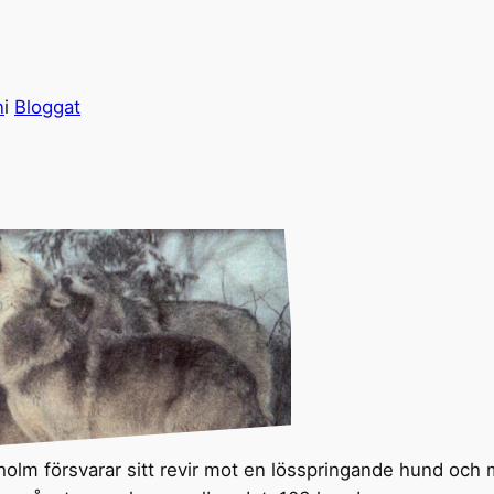
n
i
Bloggat
kholm försvarar sitt revir mot en lösspringande hund och 