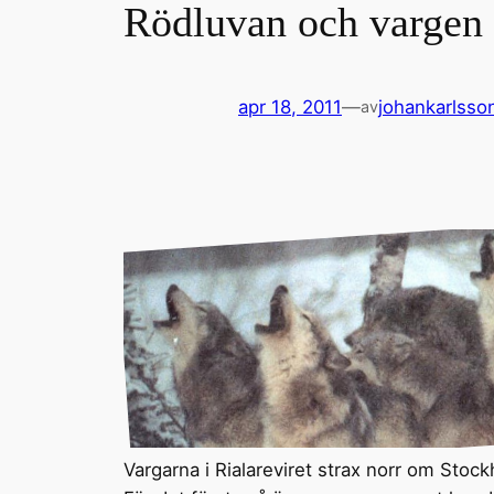
Rödluvan och vargen
apr 18, 2011
—
johankarlsso
av
Vargarna i Rialareviret strax norr om Stoc