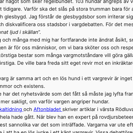
dar något som sker regelbundet. 103 hundar angreps av 
et tidigare. Varför ska det slås på stora trumman bara för
ch glesbygd. Jag förstår de glesbygdsbor som irriterar s
och diskvalificera oss stadsbor i vargdebatten. För det m
nat ljud i skällan
”.
 jag och många med mig har fortfarande inte ändrat åsikt, 
en är för oss människor, om vi bara sköter oss och respek
dtörstiga bestar som många vargmotståndare vill göra gä
stiga. De ville bara freda sitt eget revir mot en inkräkt
arg är samma art och en lös hund i ett vargrevir är inget
mmor och existens.
se har det nyhetsvärde som det fått så måste jag lyfta fr
 mer sakligt, om varför vargen angriper hundar.
kaltidning
och
Aftonbladet
skriver artiklar i värsta Rödl
 hela hade gått. När blev han en expert på rovdjursbeteende
t mest sannolika var det som inträffade. Vargarna var ute
i att ha en lös jycke i ett känt vargrevir. Vissa debattör