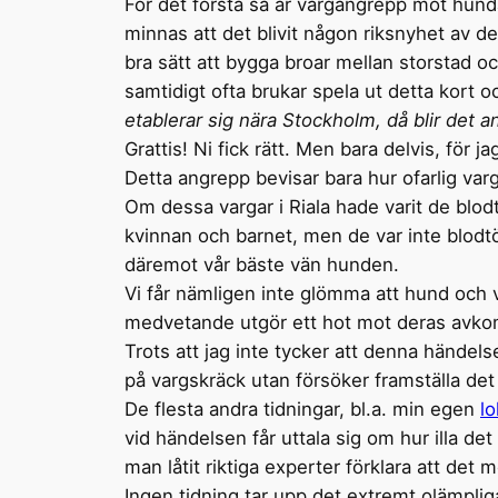
För det första så är vargangrepp mot hun
minnas att det blivit någon riksnyhet av d
bra sätt att bygga broar mellan storstad o
samtidigt ofta brukar spela ut detta kort 
etablerar sig nära Stockholm, då blir det an
Grattis! Ni fick rätt. Men bara delvis, för
Detta angrepp bevisar bara hur ofarlig varg
Om dessa vargar i Riala hade varit de blo
kvinnan och barnet, men de var inte blodtör
däremot vår bäste vän hunden.
Vi får nämligen inte glömma att hund och v
medvetande utgör ett hot mot deras avko
Trots att jag inte tycker att denna händel
på vargskräck utan försöker framställa det
De flesta andra tidningar, bl.a. min egen
lo
vid händelsen får uttala sig om hur illa det
man låtit riktiga experter förklara att de
Ingen tidning tar upp det extremt olämpliga 