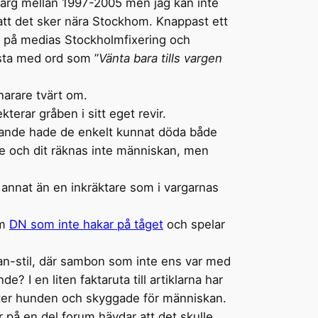
varg mellan 1997-2005 men jag kan inte
 att det sker nära Stockhom. Knappast ett
ig på medias Stockholmfixering och
esta med ord som ”
Vänta bara tills vargen
snarare tvärt om.
terar gråben i sitt eget revir.
llande hade de enkelt kunnat döda både
are och dit räknas inte människan, men
 annat än en inkräktare som i vargarnas
am
DN som inte hakar på tåget
och spelar
uvan-stil, där sambon som inte ens var med
? I en liten faktaruta till artiklarna har
 efter hunden och skyggade för människan.
er på en del forum hävdar att det skulle