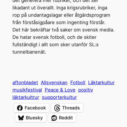
det generera mer rubriker, och det ser
likadant ut överallt. Inga krigsrubriker, inga
rop på undantagslagar eller åtgärdsprogram
från förståsigpåare som ingenting förstår.
Det här bekräftar två saker om svensk media.
De hatar svensk fotboll, och de skiter
fullständigt i allt som sker utanför SL:s
tunnelbanenät.
aftonbladet
Allsvenskan
Fotboll
Läktarkultur
musikfestival
Peace & Love
positiv
läktarkultrur
supporterkultur
Facebook
Threads
Bluesky
Reddit