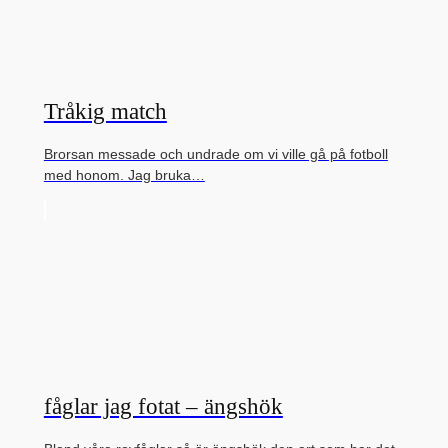
Tråkig match
Brorsan messade och undrade om vi ville gå på fotboll
med honom. Jag bruka…
fåglar jag fotat – ängshök