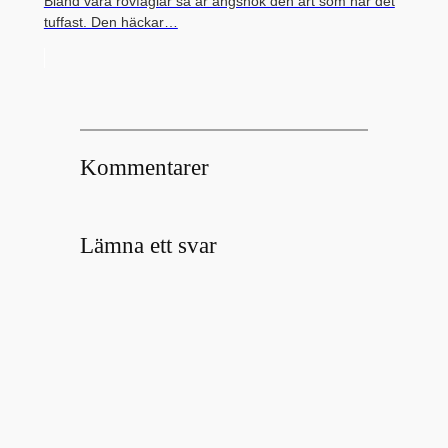
Bland våra rovfåglar så är ängshök den art som har det
tuffast. Den häckar…
Kommentarer
Lämna ett svar