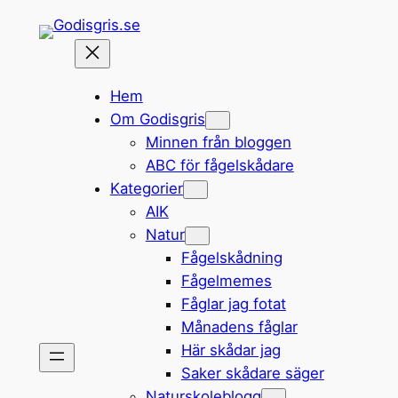
Hoppa
till
innehåll
Hem
Om Godisgris
Minnen från bloggen
ABC för fågelskådare
Kategorier
AIK
Natur
Fågelskådning
Fågelmemes
Fåglar jag fotat
Månadens fåglar
Här skådar jag
Saker skådare säger
Naturskoleblogg