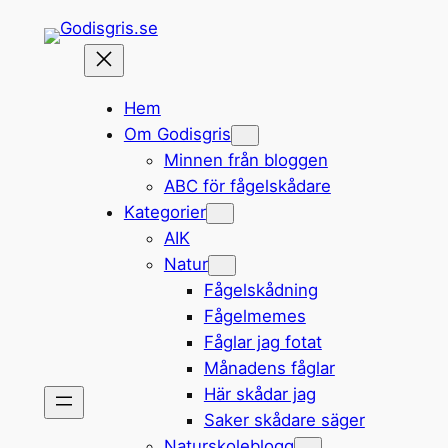
Hoppa
till
innehåll
Hem
Om Godisgris
Minnen från bloggen
ABC för fågelskådare
Kategorier
AIK
Natur
Fågelskådning
Fågelmemes
Fåglar jag fotat
Månadens fåglar
Här skådar jag
Saker skådare säger
Naturskoleblogg