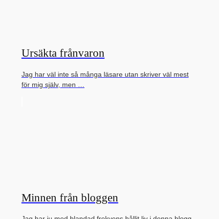
Ursäkta frånvaron
Jag har väl inte så många läsare utan skriver väl mest
för mig själv, men …
Minnen från bloggen
Jag har ju med blandad frekvens hållit liv i denna blogg