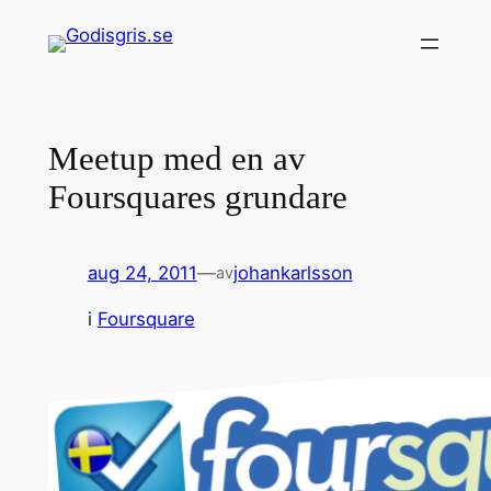
Hoppa
till
innehåll
Meetup med en av
Foursquares grundare
aug 24, 2011
—
johankarlsson
av
i
Foursquare