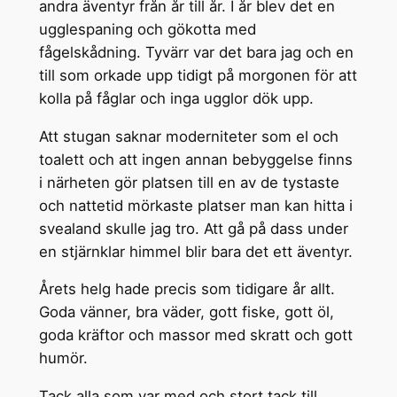
andra äventyr från år till år. I år blev det en
ugglespaning och gökotta med
fågelskådning. Tyvärr var det bara jag och en
till som orkade upp tidigt på morgonen för att
kolla på fåglar och inga ugglor dök upp.
Att stugan saknar moderniteter som el och
toalett och att ingen annan bebyggelse finns
i närheten gör platsen till en av de tystaste
och nattetid mörkaste platser man kan hitta i
svealand skulle jag tro. Att gå på dass under
en stjärnklar himmel blir bara det ett äventyr.
Årets helg hade precis som tidigare år allt.
Goda vänner, bra väder, gott fiske, gott öl,
goda kräftor och massor med skratt och gott
humör.
Tack alla som var med och stort tack till