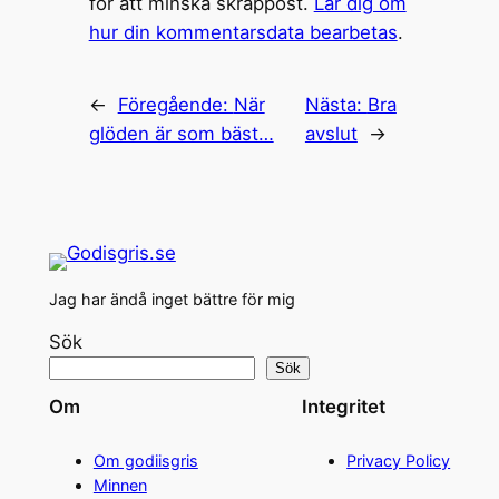
för att minska skräppost.
Lär dig om
hur din kommentarsdata bearbetas
.
←
Föregående:
När
Nästa:
Bra
glöden är som bäst…
avslut
→
Jag har ändå inget bättre för mig
Sök
Sök
Om
Integritet
Om godiisgris
Privacy Policy
Minnen