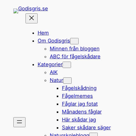
Hoppa
till
innehåll
Hem
Om Godisgris
Minnen från bloggen
ABC för fågelskådare
Kategorier
AIK
Natur
Fågelskådning
Fågelmemes
Fåglar jag fotat
Månadens fåglar
Här skådar jag
Saker skådare säger
Naturskoleblogg