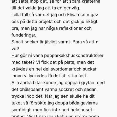
att sätta ihop det, så för att spara krafterna
till det valde jag att ta en genväg.
I alla fall så var det jag och Flisan som gav
oss på detta projekt och det gick ju riktigt
bra, men jag har några reflektioner och
funderingar.
Smält socker är jävligt varmt. Bara så att ni
vet!
Hur gör ni vana pepparkakshuskonstruktörer
med taket? Vi fick det på plats, men det
krävdes en hel del svordomar och suckar
innan vi lyckades få det att sitta fast.
Alla andra bitar kunde jag doppa i grytan med
det ohälsosamt varma sockret och sedan
trycka ihop det. När jag sen skulle ha dit
taket så försökte jag doppa båda gavlarna
samtidigt, men fick inte ned hela huset i
grytan. Visst kan jag skaffa en större gryta,