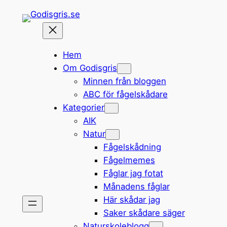
Hoppa
till
innehåll
Hem
Om Godisgris
Minnen från bloggen
ABC för fågelskådare
Kategorier
AIK
Natur
Fågelskådning
Fågelmemes
Fåglar jag fotat
Månadens fåglar
Här skådar jag
Saker skådare säger
Naturskoleblogg