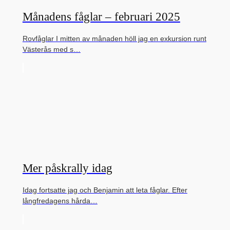
Månadens fåglar – februari 2025
Rovfåglar I mitten av månaden höll jag en exkursion runt
Västerås med s…
Mer påskrally idag
Idag fortsatte jag och Benjamin att leta fåglar. Efter
långfredagens hårda…