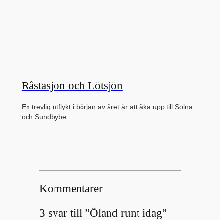
Råstasjön och Lötsjön
En trevlig utflykt i början av året är att åka upp till Solna
och Sundbybe…
Kommentarer
3 svar till ”Öland runt idag”