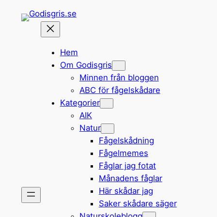
Hoppa
till
innehåll
Hem
Om Godisgris
Minnen från bloggen
ABC för fågelskådare
Kategorier
AIK
Natur
Fågelskådning
Fågelmemes
Fåglar jag fotat
Månadens fåglar
Här skådar jag
Saker skådare säger
Naturskoleblogg