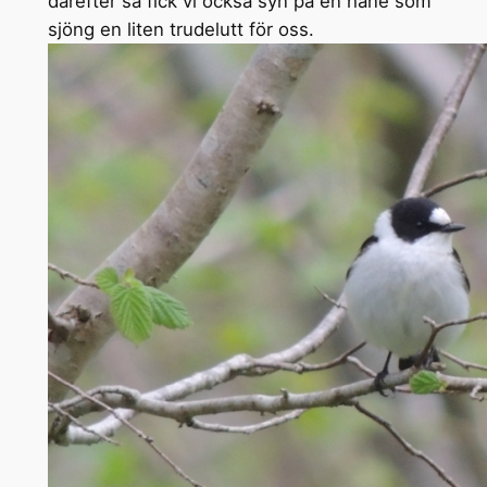
därefter så fick vi också syn på en hane som
sjöng en liten trudelutt för oss.