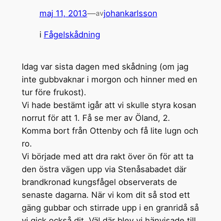
maj 11, 2013
—
johankarlsson
av
i
Fågelskådning
Idag var sista dagen med skådning (om jag
inte gubbvaknar i morgon och hinner med en
tur före frukost).
Vi hade bestämt igår att vi skulle styra kosan
norrut för att 1. Få se mer av Öland, 2.
Komma bort från Ottenby och få lite lugn och
ro.
Vi började med att dra rakt över ön för att ta
den östra vägen upp via Stenåsabadet där
brandkronad kungsfågel observerats de
senaste dagarna. När vi kom dit så stod ett
gäng gubbar och stirrade upp i en granridå så
vi gick också dit. Väl där blev vi hänvisade till