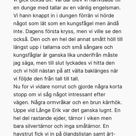
en dunge med tallar av en vänlig engelsman.
Vi hann knappt in i dungen förrän vi hörde
något som lät som en kungsfågel men ändå
inte. Dagens första kryss, men vi ville se den
också. Den och en hel del annat smått höll till
längst upp i tallarna och små sångare och
kungsfåglar är ganska lika underifrån måste
jag säga, men till slut lyckades vi hitta den
och vi höll nästan på att välta baklänges när
vi följde den från tall till tall.
Nu for vi vidare norrut och gjorde några korta
stopp om vi såg något intressant efter
vägen. Några ormvråkar och en brun kärrhök.
Uppe vid Långe Erik var det ganska lugnt. En
hel del rastande ejder, tärnor i viken men
bara silvertärnor och inga småtärnor. En
havstrut fick vi in på ölandslistan samt ärt-