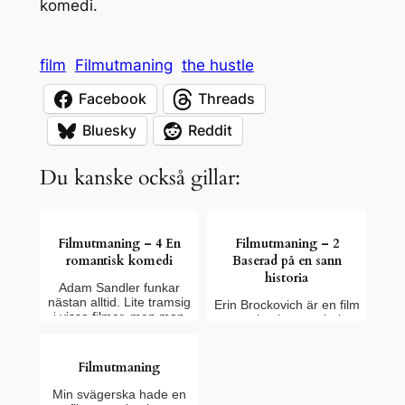
komedi.
film
Filmutmaning
the hustle
Facebook
Threads
Bluesky
Reddit
Du kanske också gillar:
Filmutmaning – 4 En
Filmutmaning – 2
romantisk komedi
Baserad på en sann
historia
Adam Sandler funkar
nästan alltid. Lite tramsig
Erin Brockovich är en film
i vissa filmer, men man
som jag inte var helt
ve…
säker på om jag hade
sett…
Filmutmaning
Min svägerska hade en