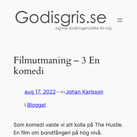
Hoppa
till
innehåll
Filmutmaning – 3 En
komedi
aug 17, 2022
—
Johan Karlsson
av
i
Bloggat
Som komedi valde vi att kolla på The Hustle.
En film om bondfångeri på hög nivå.