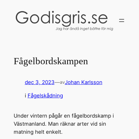
Hoppa
till
innehåll
Fågelbordskampen
dec 3, 2023
—
Johan Karlsson
av
i
Fågelskådning
Under vintern pågår en fågelbordskamp i
Västmanland. Man räknar arter vid sin
matning helt enkelt.