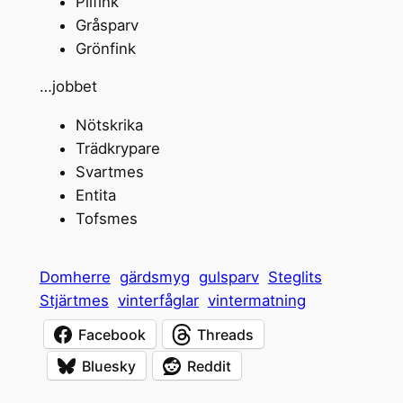
Pilfink
Gråsparv
Grönfink
…jobbet
Nötskrika
Trädkrypare
Svartmes
Entita
Tofsmes
Domherre
gärdsmyg
gulsparv
Steglits
Stjärtmes
vinterfåglar
vintermatning
Facebook
Threads
Bluesky
Reddit