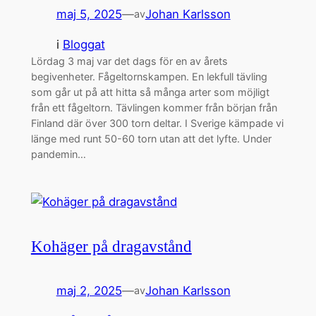
maj 5, 2025
—
Johan Karlsson
av
i
Bloggat
Lördag 3 maj var det dags för en av årets
begivenheter. Fågeltornskampen. En lekfull tävling
som går ut på att hitta så många arter som möjligt
från ett fågeltorn. Tävlingen kommer från början från
Finland där över 300 torn deltar. I Sverige kämpade vi
länge med runt 50-60 torn utan att det lyfte. Under
pandemin…
Kohäger på dragavstånd
maj 2, 2025
—
Johan Karlsson
av