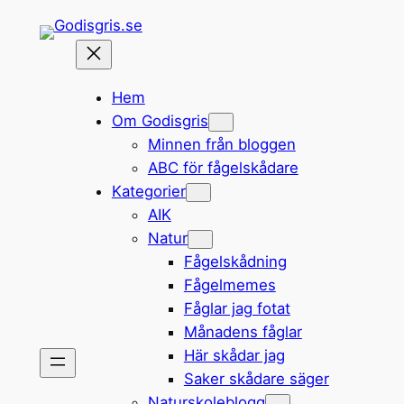
Hoppa
till
innehåll
Hem
Om Godisgris
Minnen från bloggen
ABC för fågelskådare
Kategorier
AIK
Natur
Fågelskådning
Fågelmemes
Fåglar jag fotat
Månadens fåglar
Här skådar jag
Saker skådare säger
Naturskoleblogg