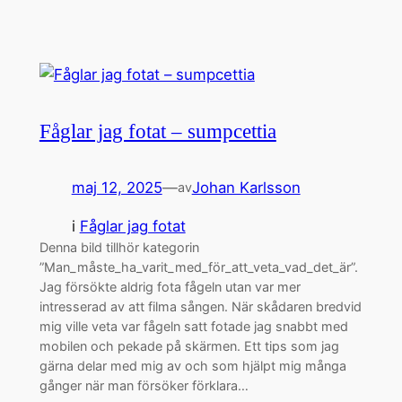
Fåglar jag fotat – sumpcettia
maj 12, 2025
—
Johan Karlsson
av
i
Fåglar jag fotat
Denna bild tillhör kategorin
”Man_måste_ha_varit_med_för_att_veta_vad_det_är”.
Jag försökte aldrig fota fågeln utan var mer
intresserad av att filma sången. När skådaren bredvid
mig ville veta var fågeln satt fotade jag snabbt med
mobilen och pekade på skärmen. Ett tips som jag
gärna delar med mig av och som hjälpt mig många
gånger när man försöker förklara…