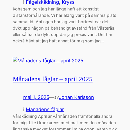
i
Fågelskådning
, 
Kryss
Kohägern och jag har länge haft ett konstigt
distansförhållande. Vi har aldrig varit på samma plats
samma tid. Antingen har jag varit bortrest när det
dykt upp någon på behändigt avstånd från Västerås,
eller så har de dykt upp där jag precis varit. Det har
också hänt att jag haft annat för mig som jag…
Månadens fåglar – april 2025
maj 1, 2025
—
Johan Karlsson
av
i
Månadens fåglar
Vårskådning April är vårmånaden framför alla andra
för mig. Lite i konkurens med maj, men den månaden
är ganska mycket försommar i mina ögon. Våren gick