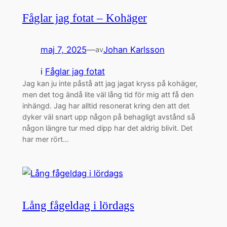
Fåglar jag fotat – Kohäger
maj 7, 2025
—
Johan Karlsson
av
i
Fåglar jag fotat
Jag kan ju inte påstå att jag jagat kryss på kohäger,
men det tog ändå lite väl lång tid för mig att få den
inhängd. Jag har alltid resonerat kring den att det
dyker väl snart upp någon på behagligt avstånd så
någon längre tur med dipp har det aldrig blivit. Det
har mer rört…
Lång fågeldag i lördags