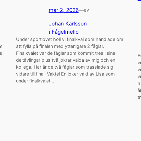
mar 2, 2026
—
av
Johan Karlsson
i
Fågelmello
r
Under sportlovet höll vi finalkval som handlade om
om
att fylla på finalen med ytterligare 2 fåglar.
ts
Finalkvalet var de fåglar som kommit trea i sina
F
deltävlingar plus två jokrar valda av mig och en
v
kollega. Här är de två fåglar som trasslade sig
v
vidare till final. Vaktel En joker vald av Lisa som
v
under finalkvalet…
h
å
t