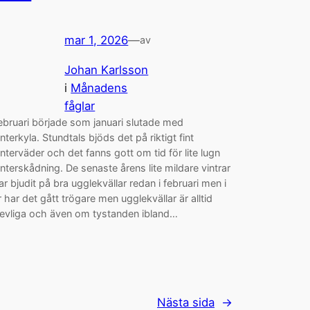
mar 1, 2026
—
av
Johan Karlsson
i
Månadens
fåglar
ebruari började som januari slutade med
interkyla. Stundtals bjöds det på riktigt fint
interväder och det fanns gott om tid för lite lugn
interskådning. De senaste årens lite mildare vintrar
ar bjudit på bra ugglekvällar redan i februari men i
r har det gått trögare men ugglekvällar är alltid
revliga och även om tystanden ibland…
Nästa sida
→