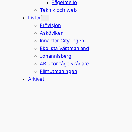
Fågelmello
Teknik och web
Listor
Frövisjön
Asköviken
Innanför Cityringen
Ekolista Västmanland
Johannisberg
ABC för fågelskådare
Filmutmaningen
Arkivet