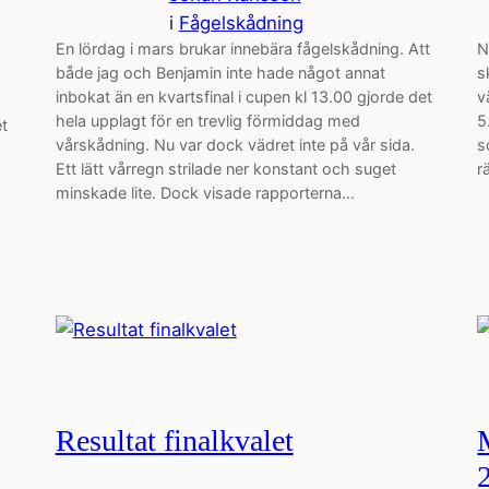
i
Fågelskådning
En lördag i mars brukar innebära fågelskådning. Att
N
både jag och Benjamin inte hade något annat
s
inbokat än en kvartsfinal i cupen kl 13.00 gjorde det
v
hela upplagt för en trevlig förmiddag med
5
et
vårskådning. Nu var dock vädret inte på vår sida.
s
Ett lätt vårregn strilade ner konstant och suget
r
minskade lite. Dock visade rapporterna…
Resultat finalkvalet